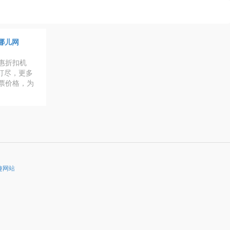
哪儿网
特惠折扣机
打尽，更多
机票价格，为
趣网站