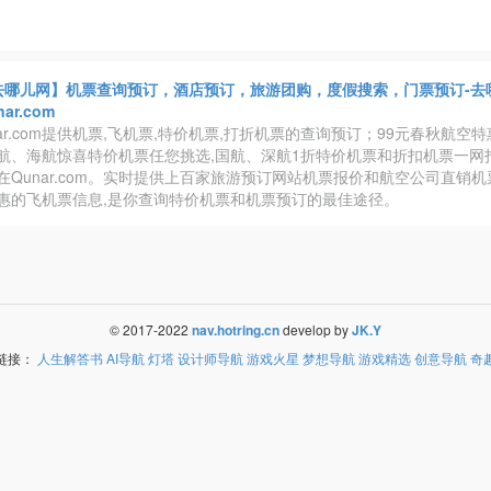
去哪儿网】机票查询预订，酒店预订，旅游团购，度假搜索，门票预订-去
nar.com
ar.com提供机票,飞机票,特价机票,打折机票的查询预订；99元春秋航空
航、海航惊喜特价机票任您挑选,国航、深航1折特价机票和折扣机票一网
在Qunar.com。实时提供上百家旅游预订网站机票报价和航空公司直销
惠的飞机票信息,是你查询特价机票和机票预订的最佳途径。
© 2017-2022
nav.hotring.cn
develop by
JK.Y
链接：
人生解答书
AI导航
灯塔
设计师导航
游戏火星
梦想导航
游戏精选
创意导航
奇