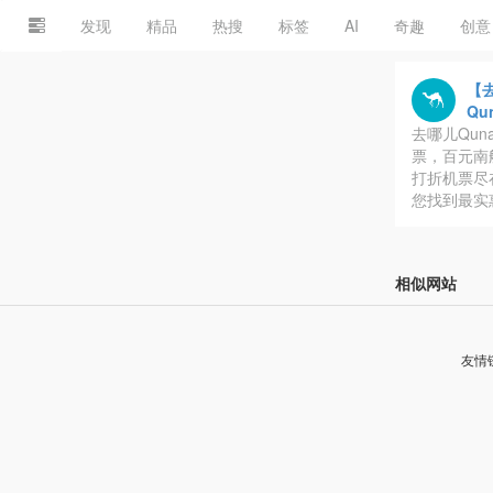
发现
精品
热搜
标签
AI
奇趣
创意
【
Qu
去哪儿Qun
票，百元南
打折机票尽
您找到最实
相似网站
友情