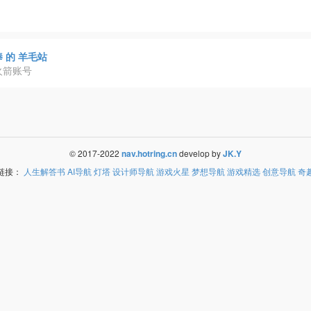
 的 羊毛站
火箭账号
© 2017-2022
nav.hotring.cn
develop by
JK.Y
链接：
人生解答书
AI导航
灯塔
设计师导航
游戏火星
梦想导航
游戏精选
创意导航
奇