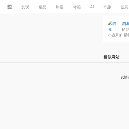
发现
精品
热搜
标签
AI
奇趣
创意
猫耳
M站
小说和广播
相似网站
友情