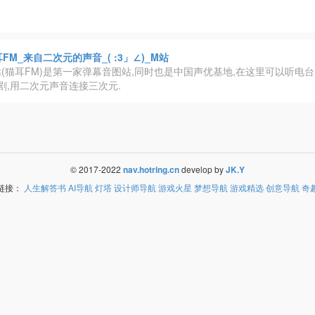
FM_来自二次元的声音_( :3」∠)_M站
(猫耳FM)是第一家弹幕音图站,同时也是中国声优基地,在这里可以听电台,
剧,用二次元声音连接三次元.
© 2017-2022
nav.hotring.cn
develop by
JK.Y
链接：
人生解答书
AI导航
灯塔
设计师导航
游戏火星
梦想导航
游戏精选
创意导航
奇