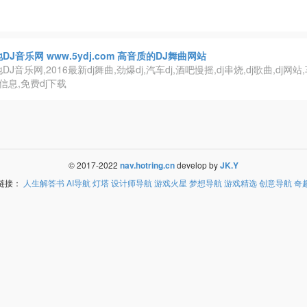
DJ音乐网 www.5ydj.com 高音质的DJ舞曲网站
DJ音乐网,2016最新dj舞曲,劲爆dj,汽车dj,酒吧慢摇,dj串烧,dj歌曲,dj网站,车
dj信息,免费dj下载
© 2017-2022
nav.hotring.cn
develop by
JK.Y
链接：
人生解答书
AI导航
灯塔
设计师导航
游戏火星
梦想导航
游戏精选
创意导航
奇