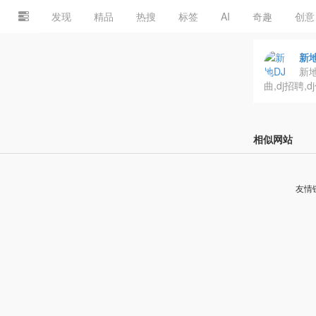
发现
精品
热搜
标签
AI
奇趣
创意
新地
新地
曲,dj招聘,
相似网站
友情