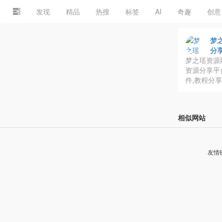
发现
精品
热搜
标签
AI
奇趣
创意
梦之
分
梦之瑶资源网
资源分享平
件,教程分享
相似网站
友情