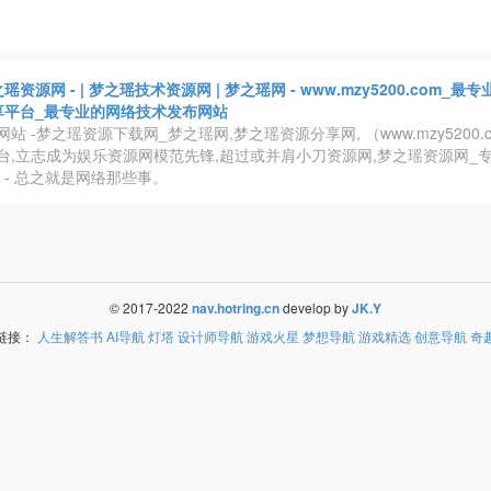
瑶资源网 - | 梦之瑶技术资源网 | 梦之瑶网 - www.mzy5200.com_
享平台_最专业的网络技术发布网站
站 -梦之瑶资源下载网_梦之瑶网,梦之瑶资源分享网, （www.mzy5200.
台,立志成为娱乐资源网模范先锋,超过或并肩小刀资源网,梦之瑶资源网_专
 - 总之就是网络那些事。
© 2017-2022
nav.hotring.cn
develop by
JK.Y
链接：
人生解答书
AI导航
灯塔
设计师导航
游戏火星
梦想导航
游戏精选
创意导航
奇