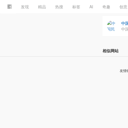
发现
精品
热搜
标签
AI
奇趣
创意
中
中
相似网站
友情