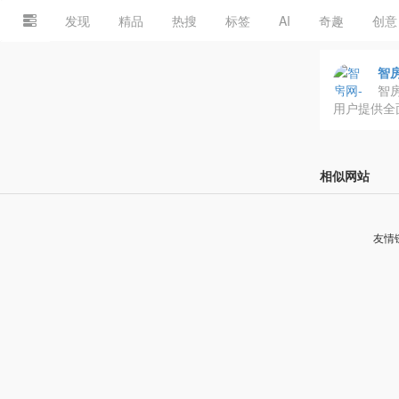
发现
精品
热搜
标签
AI
奇趣
创意
智
智
用户提供全
相似网站
友情