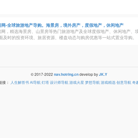
房网-全球旅游地产导购。海景房，境外房产，度假地产，休闲地产
房网，精选海景房、山景房等热门旅游地产及全球度假地产、休闲地产、
面及时的投资环境、旅居资源、楼盘动态与购房优惠等一站式置业导购。
© 2017-2022
nav.hotring.cn
develop by
JK.Y
链接：
人生解答书
AI导航
灯塔
设计师导航
游戏火星
梦想导航
游戏精选
创意导航
奇