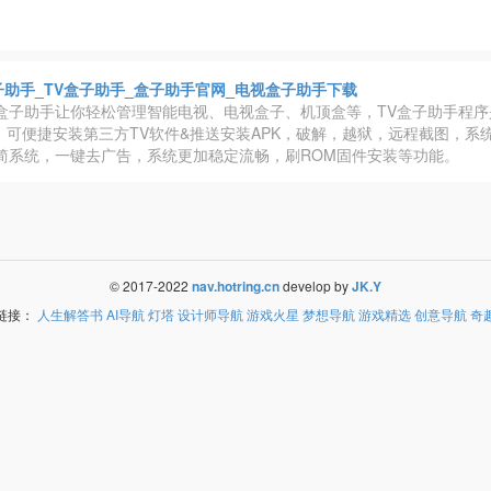
子助手_TV盒子助手_盒子助手官网_电视盒子助手下载
V盒子助手让你轻松管理智能电视、电视盒子、机顶盒等，TV盒子助手程序
exe，可便捷安装第三方TV软件&推送安装APK，破解，越狱，远程截图，系
精简系统，一键去广告，系统更加稳定流畅，刷ROM固件安装等功能。
© 2017-2022
nav.hotring.cn
develop by
JK.Y
链接：
人生解答书
AI导航
灯塔
设计师导航
游戏火星
梦想导航
游戏精选
创意导航
奇