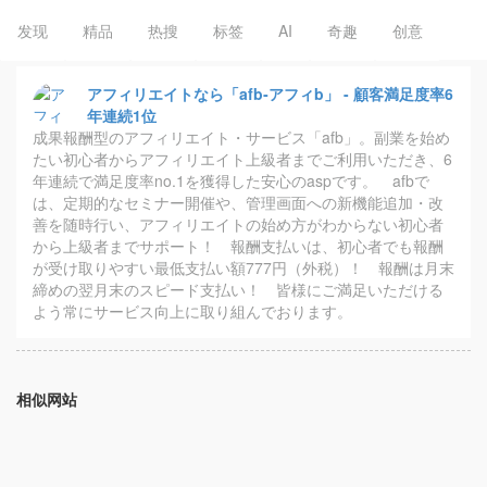
发现
精品
热搜
标签
AI
奇趣
创意
アフィリエイトなら「afb‐アフィb」 - 顧客満足度率6
年連続1位
成果報酬型のアフィリエイト・サービス「afb」。副業を始め
たい初心者からアフィリエイト上級者までご利用いただき、6
年連続で満足度率no.1を獲得した安心のaspです。 afbで
は、定期的なセミナー開催や、管理画面への新機能追加・改
善を随時行い、アフィリエイトの始め方がわからない初心者
から上級者までサポート！ 報酬支払いは、初心者でも報酬
が受け取りやすい最低支払い額777円（外税）！ 報酬は月末
締めの翌月末のスピード支払い！ 皆様にご満足いただける
よう常にサービス向上に取り組んでおります。
相似网站