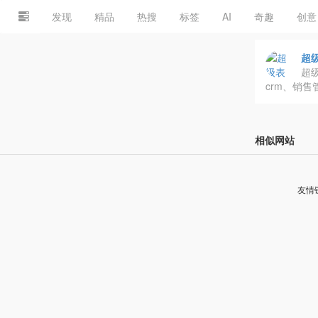
发现
精品
热搜
标签
AI
奇趣
创意
超级
超
crm、销
相似网站
友情