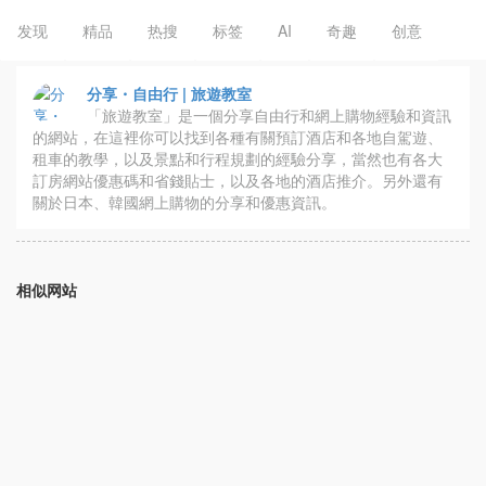
发现
精品
热搜
标签
AI
奇趣
创意
分享・自由行 | 旅遊教室
「旅遊教室」是一個分享自由行和網上購物經驗和資訊
的網站，在這裡你可以找到各種有關預訂酒店和各地自駕遊、
租車的教學，以及景點和行程規劃的經驗分享，當然也有各大
訂房網站優惠碼和省錢貼士，以及各地的酒店推介。另外還有
關於日本、韓國網上購物的分享和優惠資訊。
相似网站