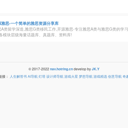
源雅思-一个简单的雅思资源分享库
思A类留学深造,雅思G类移民工作,开源雅思-专注雅思A类与雅思G类的学习
各模块层级海量话题库、真题库、资料库!
© 2017-2022
nav.hotring.cn
develop by
JK.Y
链接：
人生解答书
AI导航
灯塔
设计师导航
游戏火星
梦想导航
游戏精选
创意导航
奇