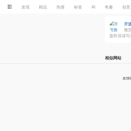
发现
精品
热搜
标签
AI
奇趣
创意
开
雅
盖听说读写
相似网站
友情