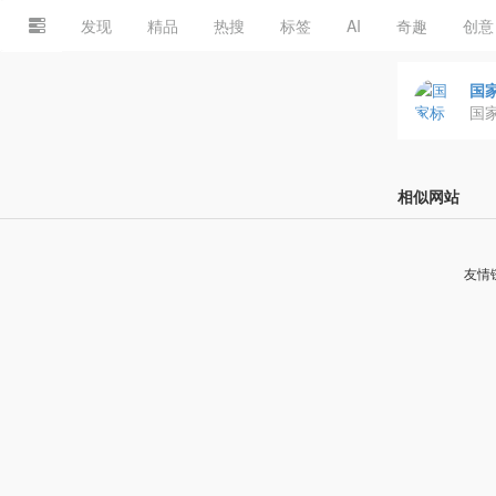
发现
精品
热搜
标签
AI
奇趣
创意
国
国
相似网站
友情