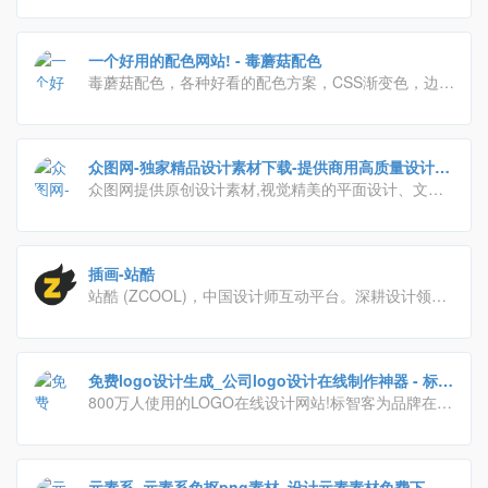
到自己喜欢的美术与设计素材。
一个好用的配色网站! - 毒蘑菇配色
毒蘑菇配色，各种好看的配色方案，CSS渐变色，边框
阴影，以及在线图片取色，希望能给大家带来便利！
众图网-独家精品设计素材下载-提供商用高质量设计图
库
众图网提供原创设计素材,视觉精美的平面设计、文化
墙素材、装饰画背景墙素材、PPT办公、免抠元素、视
频模板、CAD图库、作品由业内资深设计师独家供稿,
下载精品素材就到众图网。
插画-站酷
站酷 (ZCOOL)，中国设计师互动平台。深耕设计领域
十五年，站酷聚集了1400万设计师、摄影师、插画
师、艺术家、创意人，设计创意群体中具有较高的影响
力与号召力。
免费logo设计生成_公司logo设计在线制作神器 - 标智
客
800万人使用的LOGO在线设计网站!标智客为品牌在线
制作logo,智能化生成公司logo设计,商标设计,标志设计
及企业VI. 标志客可5分钟生成个性化logo设计,源文件
可下载!
元素系_元素系免抠png素材_设计元素素材免费下载