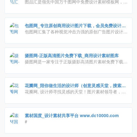
素材图片平台
图品汇是领先中国万千图网中免费设计素材模板网，提
供免费素材/模板/图片下载，包括名片/画册/ppt/手抄
报/模板等，致力将中国优秀的设计师，高品质的设计
作品汇聚一起服务于用户，精品原创，作品严格审核，
包图网_专注原创商用设计图片下载，会员免费设计素
日更新2000+，高速免费下载。
材模板独家图库
包图网汇集了各种视觉冲击力强的原创广告图片设计、
电商淘宝、企业办公模板、视频、配乐、音效、字体、
插画动图、装饰模型等素材，由顶尖的设计师供稿，符
合各个行业的商用需求，下载高品质正版素材就到包图
摄图网-正版高清图片免费下载_商用设计素材图库
网。
摄图网是一家专注于正版摄影高清图片素材免费下载的
图库作品网站,提供手绘插画,海报,ppt模板,科技,城市,
商务,建筑,风景,美食,家居,外景,背景等好看的图片设计
素材大全可供下载。摄图摄影师5000+入驻并进行交流
花瓣网_陪你做生活的设计师（创意灵感天堂，搜索、
成长，百万图片量和设计师在这里找到满意的图片素材
发现设计灵感、设计素材）
花瓣网, 设计师寻找灵感的天堂！图片素材领导者，帮
和设计灵感!
你采集、发现网络上你喜欢的事物。你可以用它收集灵
感,保存有用的素材,计划旅行,晒晒自己想要的东西
素材国度_设计素材共享平台 www.dc10000.com
#