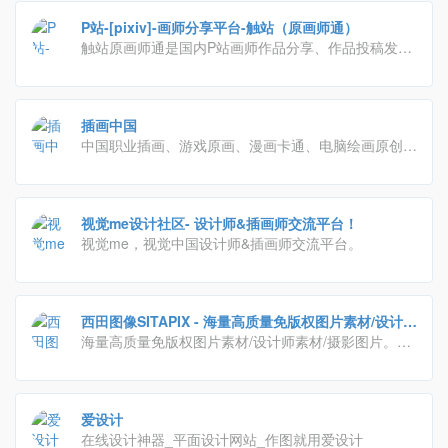
P站-[pixiv]-画师分享平台-触站（原画师通）
触站原画师通是国内P站画师作品分享、作品投稿发布
及学习交流网站，海量pixiv画师作品，p站画师一手掌
握！触站涵盖游戏原画、日系插画、二次元漫画、手
绘、动漫、CG绘画等各类画师作品，找画师就上触
插画中国
站！
中国职业插画、游戏原画、漫画卡通、电脑绘画原创网
站,游戏原画培训与商业插画培训专业机构，提供插画
画廊、插画招聘征稿、插画教程、插画培训、插画设计
等服务，以职业插画
视觉me设计社区- 设计师&插画师交流平台！
视觉me，视觉中国设计师&插画师交流平台。
西田图像SITAPIX - 海量高质量免版权图片素材/设计师
素材/摄影图片
海量高质量免版权图片素材/设计师素材/摄影图片。
CC0协议免费图片，可免费用于商业或个人用途。平面
设计素材、PPT制作图片素材、高清壁纸、高清大图、
原图下载、摄影欣赏、摄影参数参考。
爱设计
在线设计神器_平面设计网站_作图就用爱设计