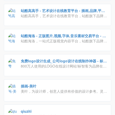
广告推广、正版字体素材下载等多元化的交流分享平
台。会员交流涉及：艺术创作、广告创意、交互设计、
站酷高高手 - 艺术设计在线教育平台 - 插画,品牌,平面,
时尚文化等诸多创意产业。
视觉,ui,运营设计,摄影艺术课程培训
站酷高高手，艺术设计在线教育平台，站酷旗下品牌。
提供摄影、设计、绘画、影视、三维等领域的专业课程
及服务。目前已拥有超百万学员，不论是零基础的设计
爱好者、亟待入行的设计新人，还是自驱进阶的设计从
站酷海洛 - 正版图片,视频,字体,音乐素材交易平台 - 站
业者，都可以通过300余门包罗万象的在线课程，随时
酷旗下品牌
站酷海洛，一站式正版视觉内容平台，站酷旗下品牌。
链接行业高手，学习前沿知识，快速提升职业竞争力
授权内容包含商业图片、艺术插画、矢量、视频、音乐
素材、字体等，已先后为阿里巴巴、京东、亚马逊、小
米、联想、奥美、盛世长城、百度、360、招商银行、
免费logo设计生成_公司logo设计在线制作神器 - 标智
工商银行等数万家企业级客户提供全方位安全、高效、
客
800万人使用的LOGO在线设计网站!标智客为品牌在线
优质的视觉创意解决方案。
制作logo,智能化生成公司logo设计,商标设计,标志设计
及企业VI. 标志客可5分钟生成个性化logo设计,源文件
可下载!
插画-美叶
美叶，为设计师，创意人提供有价值的设计参考。灵感
采集，优质素材获取，时刻Follow最新流行设计趋势
qiuziti