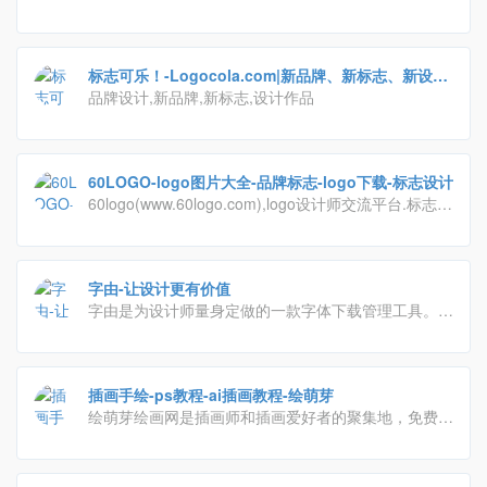
标志可乐！-Logocola.com|新品牌、新标志、新设
计！
品牌设计,新品牌,新标志,设计作品
60LOGO-logo图片大全-品牌标志-logo下载-标志设计
60logo(www.60logo.com),logo设计师交流平台.标志设
计大师们都潜伏于此，80,90新锐logo设计师,在此分享
了他们的logo设计,品牌标志设计,公司logo设计和文字
logo设计等优秀作品。
字由-让设计更有价值
字由是为设计师量身定做的一款字体下载管理工具。这
里收集了国内外上千款精选字体，不仅让你轻松、自由
和高效的使用字体，还为你展示了每款字体的详细信息
和精选的字体文章。字由将成为你设计中的好帮手，让
插画手绘-ps教程-ai插画教程-绘萌芽
你领略字体在设计中的更多精彩。
绘萌芽绘画网是插画师和插画爱好者的聚集地，免费提
供专业的ps教程、ai插画教程及其他插画手绘教程、线
稿素材、插画图片、绘画工具下载等资源的全面绘画学
习交流平台。