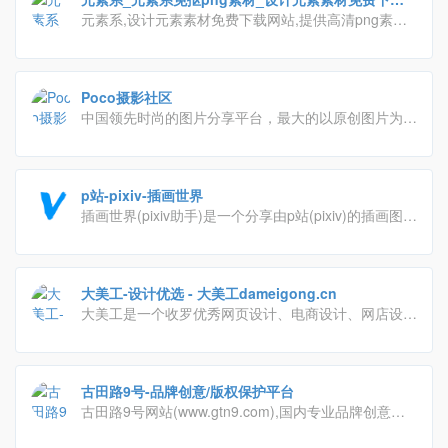
网站
元素系,设计元素素材免费下载网站,提供高清png素
材、高清背景素材、psd素材、矢量素材、漂浮元素、
装饰元素、标签元素、字体元素、图标元素等免抠设计
元素素材的免费下载.
Poco摄影社区
中国领先时尚的图片分享平台，最大的以原创图片为核
心的分享社区，汇聚百万摄影与视觉爱好者。
p站-pixiv-插画世界
插画世界(pixiv助手)是一个分享由p站(pixiv)的插画图
片、游戏原画等作品，并提供自由交流的平台，网站以
用户投稿的原创插画、图像为中心，辅以标签、书签、
排行榜、特辑等功能形成具有其特色的图片社交网络
大美工-设计优选 - 大美工dameigong.cn
大美工是一个收罗优秀网页设计、电商设计、网店设
计、平面设计、UI设计灵感地，还有很多优质干货素材
下载。
古田路9号-品牌创意/版权保护平台
古田路9号网站(www.gtn9.com),国内专业品牌创意平
台，以品牌为核心，集创意作品分享、活动招聘发布、