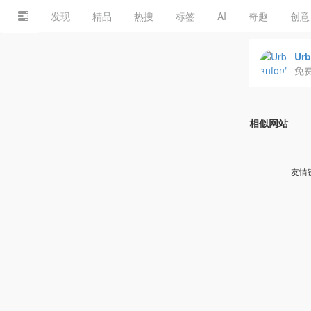
发现
精品
热搜
标签
AI
奇趣
创意
Urb
免
相似网站
友情