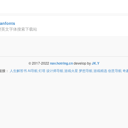
anfonts
费英文字体搜索下载站
© 2017-2022
nav.hotring.cn
develop by
JK.Y
链接：
人生解答书
AI导航
灯塔
设计师导航
游戏火星
梦想导航
游戏精选
创意导航
奇