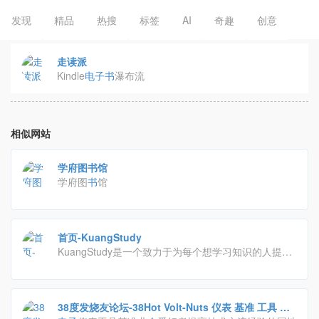
发现
精品
热搜
标签
AI
奇趣
创意
走读派
Kindle
电子
书
瀑布流
相似网站
学府图书馆
学府图
书
馆
首页-KuangStudy
KuangStudy是一个致力于为每个想学习知识的人提供
一个少走弯路的平台,包含优质体系课程、江湖博客、
专栏
书
写、技术论坛、资源下载等产品服务,提供有
用、优质、完整内容的自学交流社区.
38度发烧友论坛-38Hot Volt-Nuts 仪表 基准 工具 万