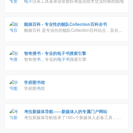
用表 示波器 焊台 电烙铁 电钻电子爱好者专业论坛 -
电子
仪表工具基准业余爱好者提高技术交流经验的园地
Powered by Discuz!
舰娘百科 - 专业性的舰队Collection百科全书
舰娘百科 是专业向的舰队Collection百科站点，旨在为
广大国内提督提供客观 可信 及时的舰队Collection相关
资料和攻略。任何人都可自由编辑舰娘百科！
智奇搜书 - 专业的电子书搜索引擎
智奇搜
书
，专业的
电子
书
搜索引擎
学府图书馆
学府图
书
馆
考拉新媒体导航——新媒体人的专属门户网站
考拉新媒体导航收录了100+个新媒体人必备工具，公
众号排版、无版权图库、裂变增长、社群运营、抖音数
据分析、创意h5；收录200+篇新媒体干货，用户增