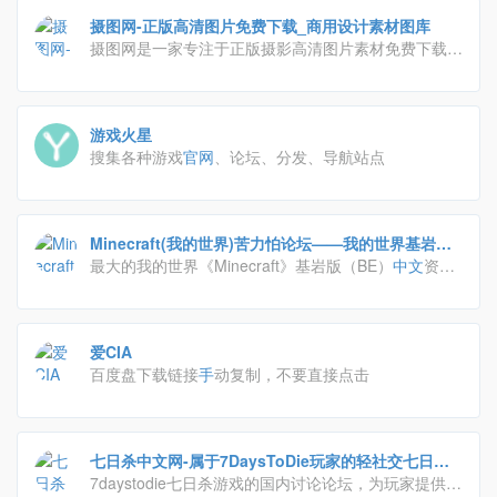
作品汇聚一起服务于用户，精品原创，作品严格审核，
摄图网-正版高清图片免费下载_商用设计素材图库
日更新2000+，高速免费下载。
摄图网是一家专注于正版摄影高清图片素材免费下载的
图库作品网站,提供
手
绘插画,海报,ppt模板,科技,城市,
商务,建筑,风景,美食,家居,外景,背景等好看的图片设计
素材大全可供下载。摄图摄影师5000+入驻并进行交流
游戏火星
成长，百万图片量和设计师在这里找到满意的图片素材
搜集各种游戏
官网
、论坛、分发、导航站点
和设计灵感!
Minecraft(我的世界)苦力怕论坛——我的世界基岩
版，我的世界资源网，我的世界玩家论坛，我的世界下
最大的我的世界《Minecraft》基岩版（BE）
中文
资
载站，我的世界手机版
源、交流论坛之一。你可以在这里找到我的世界PE国
际版安装包，以及优质的BE版附加包、BE版材质包、
BE版地图等资源，以及最新的我的世界新闻资讯，在
爱CIA
此与他人交流、分享我的世界游戏经验。各路大神集聚
百度盘下载链接
手
动复制，不要直接点击
一坛，在这里你可以解决绝大多数问题。
七日杀中文网-属于7DaysToDie玩家的轻社交七日杀
中文论坛！
7daystodie七日杀游戏的国内讨论论坛，为玩家提供一