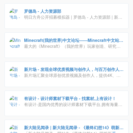
罗德岛 - 人力资源部
明日方舟公开招募模拟器 | 罗德岛 - 人力资源部 | 新
手
干员,养老干员,退休干员,集卡干员适用干员筛选器.
Minecraft(我的世界)中文论坛——Minecraft中文站,
我的世界中文论坛,我的世界论坛 -
最大的《Minecraft》（我的世界）玩家创造、研究、
交流学习和分享的专业
中文
社交平台！这里你可以找到
最新最好玩的整合包、Mod，最炫酷的皮肤、材质包，
以及各种我的世界最新的资讯，与其他人一起交流你的
新片场 - 发现全球优质视频与创作人，与百万创作人一
游戏心得。想了解我的世界怎么玩？在这里你可以找到
起成长
新片场汇聚全球原创优质视频及创作人，提供4K、无
各路高
手
分享的游戏心得与
教程
。
广告、无水印视频观看，专业的视频艺术学习
教程
，正
版视觉素材交易等，与百万创作人一起成长。
有设计 - 设计师素材下载平台 - 找素材,上有设计！
有设计-是国内优秀的设计师素材下载平台,拥有海量优
质的设计素材,包含了3D模型,施工图,材质预设,平面素
材,各种笔刷预设组件;及室内设计
教程
,效果图
教程
,PS
教程
,C4D
教程
等。
新大陆见闻录 | 新大陆见闻录 - 《最终幻想14》萌新指