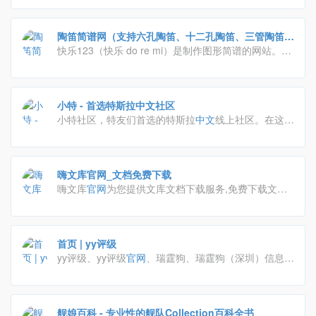
陶笛简谱网（支持六孔陶笛、十二孔陶笛、三管陶笛、
八孔埙、十孔埙） — 快乐123
快乐123（快乐 do re mi）是制作图形简谱的网站。快
乐123的谱子可以完美的在mac、ipad、iphone、pc、
安卓
手
机等设备上全屏展示。收录的谱子有1000多
首，支持的乐器有：六孔陶笛、十二孔陶笛、三管陶
小特 - 首选特斯拉中文社区
笛、八孔埙、十孔埙。
小特社区，特友们首选的特斯拉
中文
线上社区。在这
里，与全世界的
中文
特斯拉车友们分享、吐槽你的用车
点滴，特立不独行。小特app，针对特友需求开发，为
您的爱车带来更多功能和玩法，支持特斯拉 model 3
嗨文库官网_文档免费下载
等多种车型。
嗨文库
官网
为您提供文库文档下载服务,免费下载文库
文档,在线解析文库文档资料。
首页 | yy评级
yy评级、yy评级
官网
、瑞霆狗、瑞霆狗（深圳）信息技
术有限公司、ratingdog
官网
、ratingdog、
官网
、
rating狗、评级、rating、report
舰娘百科 - 专业性的舰队Collection百科全书