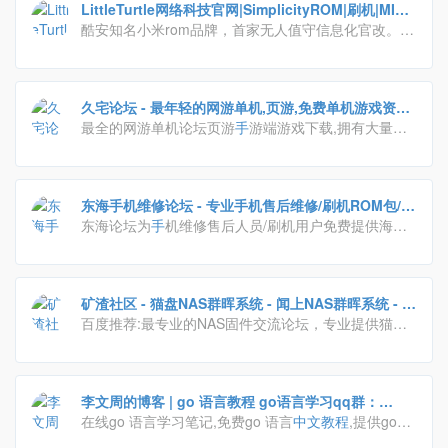
LittleTurtle网络科技官网|SimplicityROM|刷机|MIUI
官改|乌堆小透明
酷安知名小米rom品牌，首家无人值守信息化官改。始
于2018年8月，致力于打造全新官改模式。
久宅论坛 - 最年轻的网游单机,页游,免费单机游戏资源
最全的网游单机论坛页游
手
游端游戏下载,拥有大量网
分享的论坛,只为分享快乐 - 久宅网
单和网络游戏单机版一键端资源,配套语音视频安装和
GM工具修改及使用
教程
.
东海手机维修论坛 - 专业手机售后维修/刷机ROM包/教
程/图纸
东海论坛为
手
机维修售后人员/刷机用户免费提供海量
线刷救砖ROM包、卡刷包、官方原厂固件、
手
机维修
图纸、提供
手
机售后维修所需各类工具和
教程
资料，一
站式解决
手
机售后维修难题。同时为
手
机售后维修人
矿渣社区 - 猫盘NAS群晖系统 - 闻上NAS群晖系统 - 软
员，ROM开发者，APP开发者提供交流、学习、分享
百度推荐:最专业的NAS固件交流论坛，专业提供猫盘
路由系统 - qnap 威联通 - Powered by Discuz!
各种
手
机维修相关技术、方法、经验的论坛。
等矿渣刷群晖系统
教程
以及固件。
李文周的博客 | go 语言教程 go语言学习qq群：
645090316 微信公众号：李文周
在线go 语言学习笔记,免费go 语言
中文
教程
,提供go入
门图文
教程
和视频
教程
。