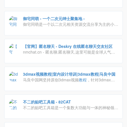
个和谐友好的交流社区！
御宅同萌 - 一个二次元绅士聚集地 -
御宅同萌是一个以二次元相关资源交流分享为主的小众
型社团，相遇即是缘，我们不求名不为利只为分享二次
元带给彼此的快乐与感动。
【官网】匿名聊天 - Deskry 在线匿名聊天交友社区
nmchat.cn - 匿名聊,匿名聊天,这里可能是全球人气最
火爆、功能最强大的匿名聊天社区,随机一对一匹配、
虚拟恋人、建房群聊、私聊皆可,无需注册即可匿名畅
聊交友,隐私无忧,畅所欲言！
3dmax视频教程|室内设计培训|3dmax教程|马良中国
马良中国网坚持原创3dmax视频
教程
，针对3dmax软
件3d效果图，3dmax
教程
，vray
教程
，vray材质，3d
建模，室内设计培训，3d培训，效果图设计。老师从
事室内设计多年,有丰富3d培训、3dmax视频
教程
制作
不二的贴吧工具箱 - 82CAT
经验，通过室内设计培训培养大批室内设计师、建模
不二的贴吧工具箱是一个集数大功能与一体的神秘领
师、绘图员，为3d设计水平提高和室内设计效果图行
域，这里有最神奇的功能，最棒的体验，玩网必备的好
业人才就业输送贡献力量，马良中国。
帮
手
。