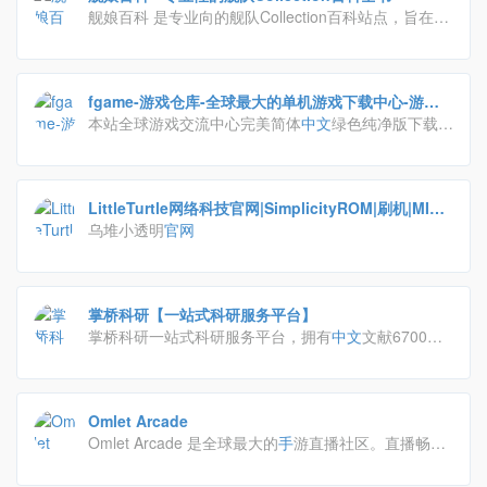
舰娘百科 是专业向的舰队Collection百科站点，旨在为
广大国内提督提供客观 可信 及时的舰队Collection相关
资料和攻略。任何人都可自由编辑舰娘百科！
fgame-游戏仓库-全球最大的单机游戏下载中心-游戏
交流网-fgame-游戏仓库--全球最大的单机游戏下载中
本站全球游戏交流中心完美简体
中文
绿色纯净版下载,
心-游戏交流网
单机游戏安装好直接就可以玩,无需steam等平台,目前
游戏仓库容量60000g每天持续增加中,游戏不卸载永久
可玩,可以绑定无限制电脑
LittleTurtle网络科技官网|SimplicityROM|刷机|MIUI
官改|乌堆小透明
乌堆小透明
官网
掌桥科研【一站式科研服务平台】
掌桥科研一站式科研服务平台，拥有
中文
文献6700万
+篇，含全部
中文
科技核心期刊（其中，英文期刊94
种、
中文
期刊1960种），外文文献3700万+篇，中外
科技文献总计约1.1亿篇，月更新20万篇以上。掌桥科
Omlet Arcade
研致力于为广大科研工作者提供方便、快捷的一站式科
Omlet Arcade 是全球最大的
手
游直播社区。直播畅玩
技文献查询与下载，以及文献求助、文档翻译、文档转
两不误，同PUBG吃鸡，麦块我的世界，王者荣耀，无
换、文献数据库和全球国防资讯等科研服务。
尽对决和Free Fire等游戏的玩家们一同狂欢吧！