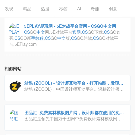
发现
精品
热搜
标签
AI
奇趣
创意
5EPLAY易玩网 - 5E对战平台官网 - CSGO中文网
CS
GO
中文
网,5E对战平台
官网
,
CS
GO下载,
CS
GO购
买,
CS
GO新
手
教程
,
CS
GO
中文
版,
CS
GO约战,
CS
GO对战平
台,5EPlay.com
相似网站
站酷 (ZCOOL) - 设计师互动平台 - 打开站酷，发现更
好的设计！
站酷 (ZCOOL)，中国设计师互动平台。深耕设计领域
十四年，站酷聚集了1200万设计师、摄影师、插画
师、艺术家、创意人，设计创意群体中具有较高的影响
力与号召力。
图品汇_免费素材模板图片网，设计师都在使用的免费
素材图片平台
图品汇是领先中国万千图网中免费设计素材模板网，提
供免费素材/模板/图片下载，包括名片/画册/ppt/
手
抄
报/模板等，致力将中国优秀的设计师，高品质的设计