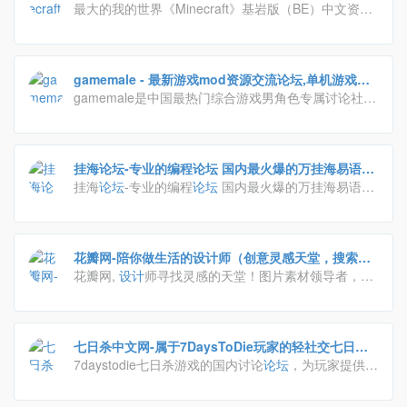
版，我的世界资源网，我的世界玩家论坛，我的世界下
最大的我的世界《Minecraft》基岩版（BE）中文资
载站，我的世界手机版
源、交流
论坛
之一。你可以在这里找到我的世界PE国
际版安装包，以及优质的BE版附加包、BE版材质包、
BE版地图等资源，以及最新的我的世界新闻资讯，在
gamemale - 最新游戏mod资源交流论坛,单机游戏补
此与他人交流、分享我的世界游戏经验。各路大神集聚
丁下载,游戏玩家聚集地！
gamemale是中国最热门综合游戏男角色专属讨论社
一坛，在这里你可以解决绝大多数问题。
区,游戏玩家分享游戏攻略和心得的大型
论坛
。
挂海论坛-专业的编程论坛 国内最火爆的万挂海易语言
论坛
挂海
论坛
-专业的编程
论坛
国内最火爆的万挂海易语言
论坛
花瓣网-陪你做生活的设计师（创意灵感天堂，搜索、
发现设计灵感、设计素材）
花瓣网,
设计
师寻找灵感的天堂！图片素材领导者，帮
你采集、发现网络上你喜欢的事物。你可以用它收集灵
感,保存有用的素材,计划旅行,晒晒自己想要的东西
七日杀中文网-属于7DaysToDie玩家的轻社交七日杀
中文论坛！
7daystodie七日杀游戏的国内讨论
论坛
，为玩家提供一
个和谐友好的交流社区！