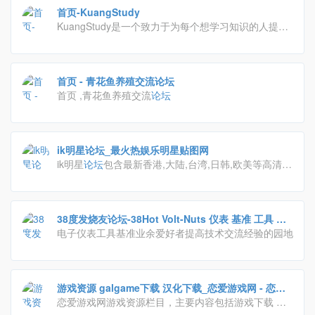
首页-KuangStudy
KuangStudy是一个致力于为每个想学习知识的人提供
一个少走弯路的平台,包含优质体系课程、江湖博客、
专栏书写、技术
论坛
、资源下载等产品服务,提供有
用、优质、完整内容的自学交流社区.
首页 - 青花鱼养殖交流论坛
首页 ,青花鱼养殖交流
论坛
ik明星论坛_最火热娱乐明星贴图网
ik明星
论坛
包含最新香港,大陆,台湾,日韩,欧美等高清明
星资源，是共享明星资源的最佳网站。
38度发烧友论坛-38Hot Volt-Nuts 仪表 基准 工具 万
用表 示波器 焊台 电烙铁 电钻电子爱好者专业论坛 -
电子仪表工具基准业余爱好者提高技术交流经验的园地
Powered by Discuz!
游戏资源 galgame下载 汉化下载_恋爱游戏网 - 恋爱
养成游戏门户网
恋爱游戏网游戏资源栏目，主要内容包括游戏下载 游