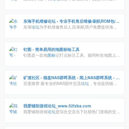
单和网络游戏单机版一键端资源,配套语音视频安装和
GM工具修改及使用教程.
东海手机维修论坛 - 专业手机售后维修/刷机ROM包/教
程/图纸
东海
论坛
为手机维修售后人员/刷机用户免费提供海量
线刷救砖ROM包、卡刷包、官方原厂固件、手机维修
图纸、提供手机售后维修所需各类工具和教程资料，一
站式解决手机售后维修难题。同时为手机售后维修人
钉图 - 简单易用的地图标绘工具
员，ROM开发者，APP开发者提供交流、学习、分享
钉图是一款地
图标
记打点标注工具。能同时在地图上标
各种手机维修相关技术、方法、经验的
论坛
。
记多个位置并备注。对分布在各位置的客户、房源、广
告位等实现智慧无忧管理。
矿渣社区 - 猫盘NAS群晖系统 - 闻上NAS群晖系统 - 软
百度推荐:最专业的NAS固件交流
路由系统 - qnap 威联通 - Powered by Discuz!
论坛
，专业提供猫盘
等矿渣刷群晖系统教程以及固件。
我爱辅助游戏论坛_www.52fzba.com
我爱辅助游戏
论坛
是综合交流当下比较热门游戏的交流
论坛
在这里你可以畅游游戏给您带来的快乐，与他人分
享。