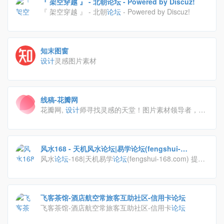
『 架空穿越 』 - 北朝论坛 - Powered by Discuz!
『 架空穿越 』 - 北朝
论坛
- Powered by Discuz!
知末图窗
设计
灵感图片素材
线稿-花瓣网
花瓣网,
设计
师寻找灵感的天堂！图片素材领导者，帮
你采集、发现网络上你喜欢的事物。你可以用它收集灵
感,保存有用的素材,计划旅行,晒晒自己想要的东西
风水168 - 天机风水论坛|易学论坛(fengshui-
168.com) 中国术数风水正统传承专业论坛 - powered
风水
论坛
-168|天机易学
论坛
(fengshui-168.com) 提供
by discuz!
中国术数风水正统传承,三合四大局,三元,玄空,玉函,揭
隐,专业
论坛
飞客茶馆-酒店航空常旅客互助社区-信用卡论坛
飞客茶馆-酒店航空常旅客互助社区-信用卡
论坛