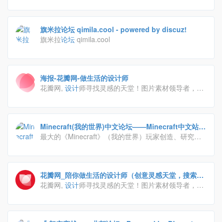
戏CG 游戏
壁纸
游戏存档 游戏汉化等资源，欢迎朋友
们发布关于Galgame的资源
旗米拉论坛 qimila.cool - powered by discuz!
旗米拉
论坛
qimila.cool
海报-花瓣网-做生活的设计师
花瓣网,
设计
师寻找灵感的天堂！图片素材领导者，帮
你采集、发现网络上你喜欢的事物。你可以用它收集灵
感,保存有用的素材,计划旅行,晒晒自己想要的东西
Minecraft(我的世界)中文论坛——Minecraft中文站,
我的世界中文论坛,我的世界论坛 -
最大的《Minecraft》（我的世界）玩家创造、研究、
交流学习和分享的专业中文社交平台！这里你可以找到
最新最好玩的整合包、Mod，最炫酷的皮肤、材质包，
以及各种我的世界最新的资讯，与其他人一起交流你的
花瓣网_陪你做生活的设计师（创意灵感天堂，搜索、
游戏心得。想了解我的世界怎么玩？在这里你可以找到
发现设计灵感、设计素材）
花瓣网,
设计
师寻找灵感的天堂！图片素材领导者，帮
各路高手分享的游戏心得与教程。
你采集、发现网络上你喜欢的事物。你可以用它收集灵
感,保存有用的素材,计划旅行,晒晒自己想要的东西