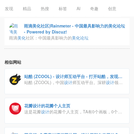
发现
精品
热搜
标签
AI
奇趣
创意
雨滴美化社区|Rainmeter - 中国最具影响力的美化论坛
- Powered by Discuz!
雨滴
美化
社区：中国最具影响力的
美化
论坛
相似网站
站酷 (ZCOOL) - 设计师互动平台 - 打开站酷，发现更
好的设计！
站酷 (ZCOOL)，中国
设计
师互动平台。深耕
设计
领域
十四年，站酷聚集了1200万
设计
师、摄影师、插画
师、艺术家、创意人，
设计
创意群体中具有较高的影响
力与号召力。
花瓣设计的花瓣个人主页
这是花瓣
设计
的花瓣个人主页，TA有0个画板，0个采
集，0个喜欢。