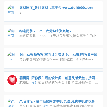
素材国度_设计素材共享平台 www.dc10000.com
#
御宅同萌 - 一个二次元绅士聚集地 -
御宅同萌是一个以二次元相关资源交流分享为主的小众
型社团，相遇即是缘，我们不求名不为利只为分享二次
元带给彼此的快乐与感动。
3dmax视频教程|室内设计培训|3dmax教程|马良中国
马良中国网坚持原创3dmax视频教程，针对3dmax软
件3d效果图，3dmax教程，vray教程，vray材质，3d
建模，室内
设计
培训，3d培训，效果图
设计
。老师从
事室内
设计
多年,有丰富3d培训、3dmax视频教程制作
花瓣网_陪你做生活的设计师（创意灵感天堂，搜索、
经验，通过室内
设计
培训培养大批室内
设计
师、建模
发现设计灵感、设计素材）
花瓣网,
设计
师寻找灵感的天堂！图片素材领导者，帮
师、绘图员，为3d
设计
水平提高和室内
设计
效果图行
你采集、发现网络上你喜欢的事物。你可以用它收集灵
业人才就业输送贡献力量，马良中国。
感,保存有用的素材,计划旅行,晒晒自己想要的东西
久宅论坛 - 最年轻的网游单机,页游,免费单机游戏资源
最全的网游单机
论坛
页游手游端游戏下载,拥有大量网
分享的论坛,只为分享快乐 - 久宅网