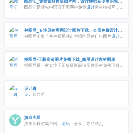
图品汇_免费素材模板图片网，设计师都在使用的免费
素材图片平台
图品汇是领先中国万千图网中免费
设计
素材模板网，提
供免费素材/模板/图片下载，包括名片/画册/ppt/手抄
报/模板等，致力将中国优秀的
设计
师，高品质的
设计
作品汇聚一起服务于用户，精品原创，作品严格审核，
包图网_专注原创商用设计图片下载，会员免费设计素
日更新2000+，高速免费下载。
材模板独家图库
包图网汇集了各种视觉冲击力强的原创广告图片
设计
、
电商淘宝、企业办公模板、视频、配乐、音效、字体、
插画动图、装饰模型等素材，由顶尖的
设计
师供稿，符
合各个行业的商用需求，下载高品质正版素材就到包图
摄图网-正版高清图片免费下载_商用设计素材图库
网。
摄图网是一家专注于正版摄影高清图片素材免费下载的
图库作品网站,提供手绘插画,海报,ppt模板,科技,城市,
商务,建筑,风景,美食,家居,外景,背景等好看的图片
设计
素材大全可供下载。摄图摄影师5000+入驻并进行交流
设计狮
成长，百万图片量和
设计
师在这里找到满意的图片素材
设计
师导航
和
设计
灵感!
游戏火星
搜集各种游戏官网、
论坛
、分发、导航站点