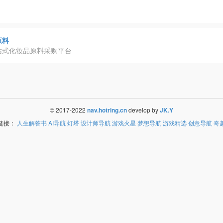
原料
站式化妆品原料采购平台
© 2017-2022
nav.hotring.cn
develop by
JK.Y
链接：
人生解答书
AI导航
灯塔
设计师导航
游戏火星
梦想导航
游戏精选
创意导航
奇