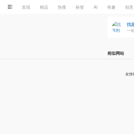
发现
精品
热搜
标签
AI
奇趣
创意
找
一
相似网站
友情