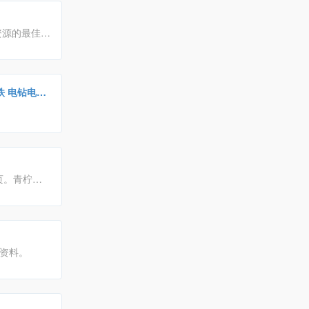
资源的最佳网
烙铁 电钻电子
页。青柠起
；您可依据
档资料。