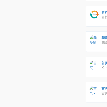
青
青
简
柠
我爱
我
带
首页
K
课
容
首