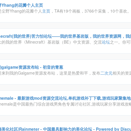
野Yhang的花瓣个人主页
是尘野Yhang的花瓣个人
主页
，TA有19个画板，3766个采集，10个喜欢
inecraft(我的世界)苦力怕论坛——我的世界基岩版，我的世界资源网，
坛，我的世界下载站，我的世界手机版
的我的世界《Minecraft》基岩版（BE）中文资源、交流
论坛
之一。你可
我的世界PE国际版安装包，以及优质的BE版附加包、BE版材质包、BE版
，以及最新的我的世界新闻资讯，在此与他人交流、分享我的世界游戏经
集聚一坛，在这里你可以解决绝大多数问题。
galgame资源发布站 - 初音的青葱
迎来到我的Galgame资源发布站，这里是热爱和平，发布
二次元
相关的资
造舒心畅快的气氛，本网站是唯一地址，您的支持是我的动力。
memale - 最新游戏mod资源交流论坛,单机游戏补丁下载,游戏玩家聚集
amemale是中国最热门综合游戏男角色专属讨论社区,游戏玩家分享游戏攻
型
论坛
。
雨滴美化社区|Rainmeter - 中国最具影响力的美化论坛 - Powered by D