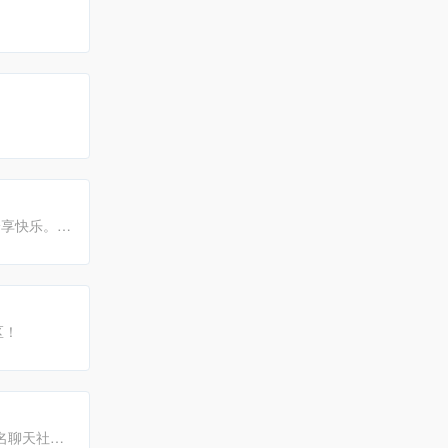
分享快乐。
区！
名聊天社区,