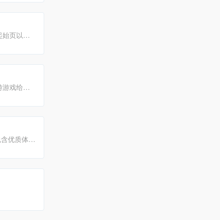
起始页以最
据喜好对青
游游戏给您
包含优质体系
质、完整内