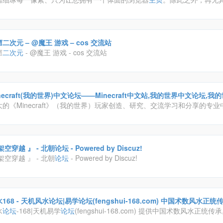
二次元 – @魔王 游戏 – cos 交流站
窟
二次元
- @魔王 游戏 - cos 交流站
necraft(我的世界)中文论坛——Minecraft中文站,我的世界中文论坛,我的
大的《Minecraft》（我的世界）玩家创造、研究、交流学习和分享的专
！这里你可以找到最新最好玩的整合包、Mod，最炫酷的皮肤、材质包，
世界最新的资讯，与其他人一起交流你的游戏心得。想了解我的世界怎么
可以找到各路高手分享的游戏心得与教程。
『 架空穿越 』 - 北朝论坛 - Powered by Discuz!
『 架空穿越 』 - 北朝
论坛
- Powered by Discuz!
168 - 天机风水论坛|易学论坛(fengshui-168.com) 中国术数风水正
owered by discuz!
水
论坛
-168|天机易学
论坛
(fengshui-168.com) 提供中国术数风水正统传
三元,玄空,玉函,揭隐,专业
论坛