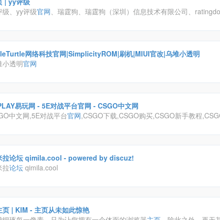
 | yy评级
评级、yy评级
官网
、瑞霆狗、瑞霆狗（深圳）信息技术有限公司、ratingdo
ingdog、
官网
、rating狗、评级、rating、report
ttleTurtle网络科技官网|SimplicityROM|刷机|MIUI官改|乌堆小透明
堆小透明
官网
PLAY易玩网 - 5E对战平台官网 - CSGO中文网
GO中文网,5E对战平台
官网
,CSGO下载,CSGO购买,CSGO新手教程,CS
CSGO约战,CSGO对战平台,5EPlay.com
论坛 qimila.cool - powered by discuz!
米拉
论坛
qimila.cool
氪主页 | KIM - 主页从未如此惊艳
雕细琢每一像素、只为让您拥有一个体面的浏览器
主页
。除此之外，再无