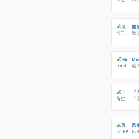
魔窟
魔
Mi
最
台
的
你
风水
- p
风
局,