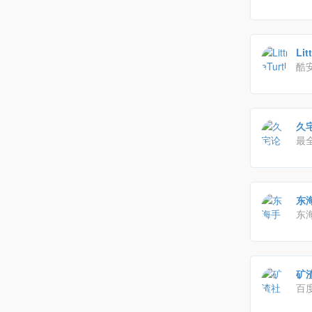
随
畅
Li
酷
改
最
套
东
东
厂
售
分
矿渣
Pow
百