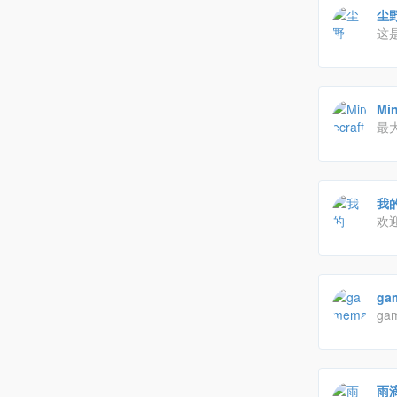
尘
这
M
论
最大
到
源
神
我的
欢
打
ga
g
大