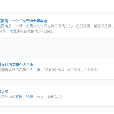
同萌 - 一个二次元绅士聚集地 -
宅同萌
是一个以
二次元
相关资源交流分享为主的小众型社团，相遇即是缘
分享
二次元
带给彼此的快乐与感动。
瓣设计的花瓣个人主页
是花瓣设计的花瓣个人
主页
，TA有0个画板，0个采集，0个喜欢。
戏火星
集各种游戏
官网
、
论坛
、分发、导航站点