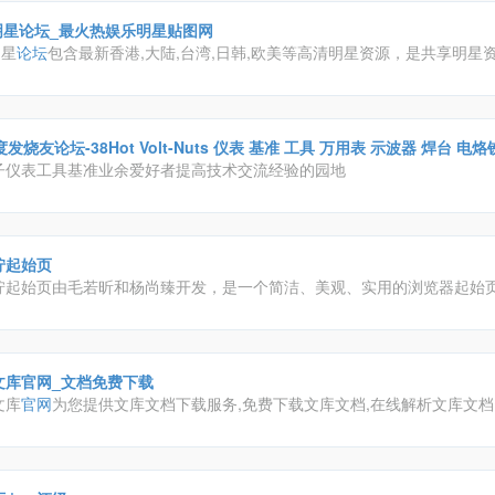
k明星论坛_最火热娱乐明星贴图网
明星
论坛
包含最新香港,大陆,台湾,日韩,欧美等高清明星资源，是共享明星
。
度发烧友论坛-38Hot Volt-Nuts 仪表 基准 工具 万用表 示波器 焊台 电
子仪表工具基准业余爱好者提高技术交流经验的园地
爱好者专业论坛 - Powered by Discuz!
柠起始页
柠起始页由毛若昕和杨尚臻开发，是一个简洁、美观、实用的浏览器起始
页以最简洁的界面容纳了多引擎搜索、自定义网站捷径、便笺等实用功能
好对青柠起始页进行高度自定义，让您的网上冲浪体验更加舒心。
文库官网_文档免费下载
文库
官网
为您提供文库文档下载服务,免费下载文库文档,在线解析文库文