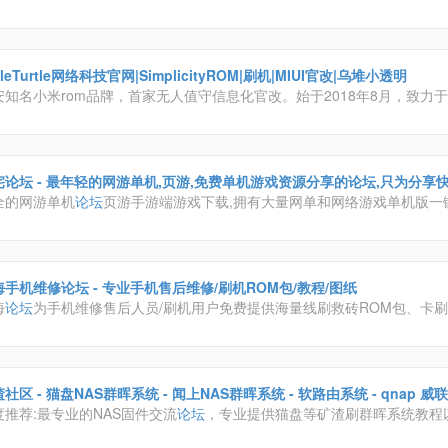
机一对一匹配、虚拟恋人、建房群聊、私聊皆可,无需注册即可匿名畅聊交友
所欲言！
ttleTurtle网络科技官网|SimplicityROM|刷机|MIUI官改|乌堆小透明
安知名小米rom品牌，首家无人值守信息化官改。始于2018年8月，致力
模式。
全的网游单机
论坛
页游手游端游戏下载,拥有大量网单和网络游戏单机版一
语音视频安装和GM工具修改及使用教程.
海手机维修论坛 - 专业手机售后维修/刷机ROM包/教程/图纸
海
论坛
为手机维修售后人员/刷机用户免费提供海量线刷救砖ROM包、卡
固件、手机维修图纸、提供手机售后维修所需各类工具和教程资料，一站
后维修难题。同时为手机售后维修人员，ROM开发者，APP开发者提供交
享各种手机维修相关技术、方法、经验的
论坛
。
社区 - 猫盘NAS群晖系统 - 闻上NAS群晖系统 - 软路由系统 - qnap 威联
ered by Discuz!
度推荐:最专业的NAS固件交流
论坛
，专业提供猫盘等矿渣刷群晖系统教程