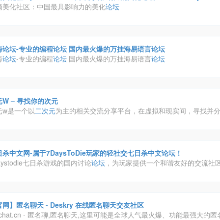
滴美化社区：中国最具影响力的美化
论坛
海论坛-专业的编程论坛 国内最火爆的万挂海易语言论坛
海
论坛
-专业的编程
论坛
国内最火爆的万挂海易语言
论坛
W – 寻找你的次元
元w是一个以
二次元
为主的相关交流分享平台，在虚拟和现实间，寻找并
站！将是一个充满快乐的地方
日杀中文网-属于7DaysToDie玩家的轻社交七日杀中文论坛！
aystodie七日杀游戏的国内讨论
论坛
，为玩家提供一个和谐友好的交流社
网】匿名聊天 - Deskry 在线匿名聊天交友社区
chat.cn - 匿名聊,匿名聊天,这里可能是全球人气最火爆、功能最强大的匿