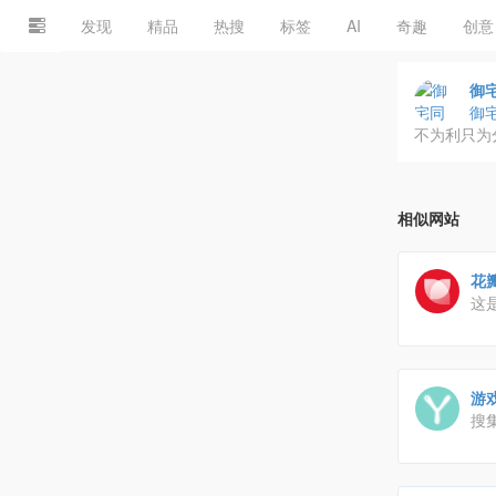
发现
精品
热搜
标签
AI
奇趣
创意
御宅
御
不为利只为
相似网站
花
这
游
搜