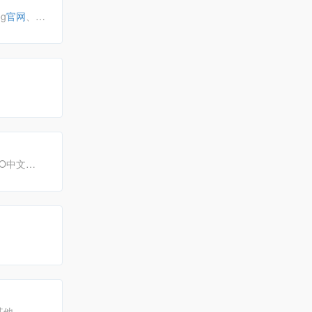
g
官网
、
GO中文
其他。