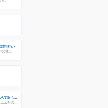
世界论坛 -
业中文社交平
以及各种我
玩？在这里
统传承专业论坛
承,三合四大