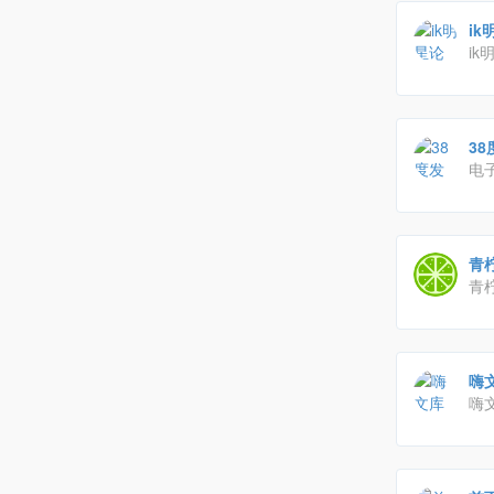
i
ik
站
38
电
青
青
始
喜
嗨
嗨