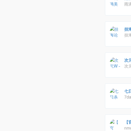
雨
挂
挂
次元
次
本
七
7d
【官
nm