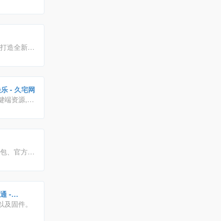
,隐私无忧,
于打造全新官
久宅论坛 - 最年轻的网游单机,页游,免费单机游戏资源分享的论坛,只为分享快乐 - 久宅网
键端资源,配
刷包、官方原
式解决手机
流、学习、
通 -
以及固件。