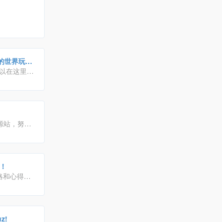
。
我的世界玩家
以在这里找
地图等资
验。各路大
源站，努力
地！
略和心得的
iscuz!