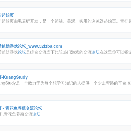
柠起始页
柠起始页由毛若昕开发，是一个简洁、美观、实用的浏览器起始页。青柠
洁的界面容纳了多引擎搜索、自定义网站捷径、便笺等实用功能；您可依
起始页进行高度自定义，让您的网上冲浪体验更加舒心。
辅助游戏论坛_www.52fzba.com
爱辅助游戏
论坛
是综合交流当下比较热门游戏的交流
论坛
在这里你可以畅
来的快乐，与他人分享。
-KuangStudy
uangStudy是一个致力于为每个想学习知识的人提供一个少走弯路的平台,
程、江湖博客、专栏书写、技术
论坛
、资源下载等产品服务,提供有用、优
的自学交流社区.
首页 - 青花鱼养殖交流论坛
页 ,青花鱼养殖交流
论坛