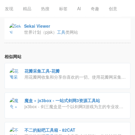
发现
精品
热搜
标签
AI
奇趣
创意
Sekai Viewer
世界计划（pjsk）
工具
类网站
相似网站
花瓣采集工具-花瓣
用花瓣网收集和分享你喜欢的一切。使用花瓣网采集
工
具
，你可以方便保存任意网页上的图片、视频或视频和
截图。
魔盒 » jx3box - 一站式剑网3资源工具站
jx3box - 剑三魔盒是一个以剑网3游戏为主的专业攻略
资源站，这里干货满满，大神多多，为你的武侠江湖之
路助力
不二的贴吧工具箱 - 82CAT