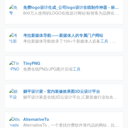
免费logo设计生成_公司logo设计在线制作神器 - 标智
客
800万人使用的LOGO在线设计网站!标智客为品牌在线
制作logo,智能化生成公司logo设计,商标设计,标志设计
及企业VI. 标志客可5分钟生成个性化logo设计,源文件
可下载!
考拉新媒体导航——新媒体人的专属门户网站
考拉新媒体导航收录了100+个新媒体人必备
工具
，公
众号排版、无版权图库、裂变增长、社群运营、抖音数
据分析、创意h5；收录200+篇新媒体干货，用户增
长、活动运营、抖音涨粉、数据分析、新媒体书单...
TinyPNG
免费在线PNG/JPG图片压缩
工具
躺平设计家 - 室内装修效果图3D云设计平台
躺平设计家是在线3D云设计平台,汇聚装修行业知名的
室内设计师,为客户提供丰富的3D装修效果图、装修设
计方案、DIY家装教程,更有云设计
工具
为有创意业主
DIY出自己的装修风格。
AlternativeTo
AlternativeTo，一个查找付费软件替代品的网站，比如