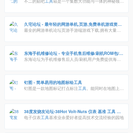
不二的贴吧
工具
箱是一个集数大功能与一体的神秘领
域，这里有最神奇的功能，最棒的体验，玩网必备的好
帮手。
久宅论坛 - 最年轻的网游单机,页游,免费单机游戏资源
最全的网游单机论坛页游手游端游戏下载,拥有大量网
分享的论坛,只为分享快乐 - 久宅网
单和网络游戏单机版一键端资源,配套语音视频安装和
GM
工具
修改及使用教程.
东海手机维修论坛 - 专业手机售后维修/刷机ROM包/教
程/图纸
东海论坛为手机维修售后人员/刷机用户免费提供海量
线刷救砖ROM包、卡刷包、官方原厂固件、手机维修
图纸、提供手机售后维修所需各类
工具
和教程资料，一
站式解决手机售后维修难题。同时为手机售后维修人
钉图 - 简单易用的地图标绘工具
员，ROM开发者，APP开发者提供交流、学习、分享
钉图是一款地图标记打点标注
工具
。能同时在地图上标
各种手机维修相关技术、方法、经验的论坛。
记多个位置并备注。对分布在各位置的客户、房源、广
告位等实现智慧无忧管理。
38度发烧友论坛-38Hot Volt-Nuts 仪表 基准 工具 万
用表 示波器 焊台 电烙铁 电钻电子爱好者专业论坛 -
电子仪表
工具
基准业余爱好者提高技术交流经验的园地
Powered by Discuz!