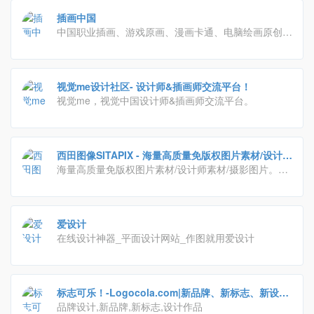
绘、动漫、CG绘画等各类画师作品，找画师就上触
插画中国
站！
中国职业插画、游戏原画、漫画卡通、电脑绘画原创网
站,游戏原画培训与商业插画培训专业机构，提供插画
画廊、插画招聘征稿、插画教程、插画培训、插画设计
等服务，以职业插画
视觉me设计社区- 设计师&插画师交流平台！
视觉me，视觉中国设计师&插画师交流平台。
西田图像SITAPIX - 海量高质量免版权图片素材/设计师
素材/摄影图片
海量高质量免版权图片素材/设计师素材/摄影图片。
CC0协议免费图片，可免费用于商业或个人用途。平面
设计素材、PPT制作图片素材、高清壁纸、高清大图、
原图下载、摄影欣赏、摄影参数参考。
爱设计
在线设计神器_平面设计网站_作图就用爱设计
标志可乐！-Logocola.com|新品牌、新标志、新设
计！
品牌设计,新品牌,新标志,设计作品