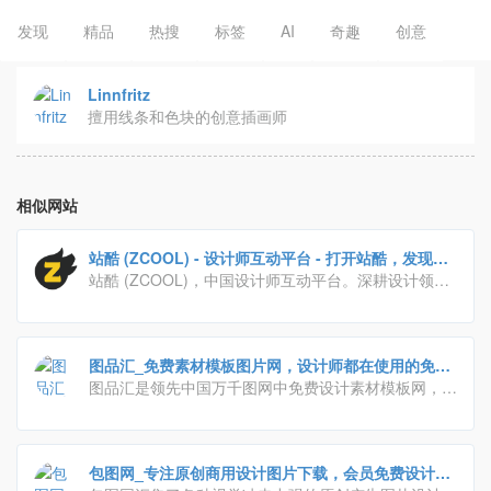
发现
精品
热搜
标签
AI
奇趣
创意
Linnfritz
擅用线条和色块的创意插画师
相似网站
站酷 (ZCOOL) - 设计师互动平台 - 打开站酷，发现更
好的设计！
站酷 (ZCOOL)，中国设计师互动平台。深耕设计领域
十四年，站酷聚集了1200万设计师、摄影师、插画
师、艺术家、创意人，设计创意群体中具有较高的影响
力与号召力。
图品汇_免费素材模板图片网，设计师都在使用的免费
素材图片平台
图品汇是领先中国万千图网中免费设计素材模板网，提
供免费素材/模板/图片下载，包括名片/画册/ppt/手抄
报/模板等，致力将中国优秀的设计师，高品质的设计
作品汇聚一起服务于用户，精品原创，作品严格审核，
包图网_专注原创商用设计图片下载，会员免费设计素
日更新2000+，高速免费下载。