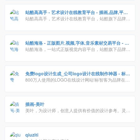
广告推广、正版字体素材下载等多元化的交流分享平
台。会员交流涉及：艺术创作、广告创意、交互设计、
站酷高高手 - 艺术设计在线教育平台 - 插画,品牌,平面,
时尚文化等诸多创意产业。
视觉,ui,运营设计,摄影艺术课程培训
站酷高高手，艺术设计在线教育平台，站酷旗下品牌。
提供摄影、设计、绘画、影视、三维等领域的专业课程
及服务。目前已拥有超百万学员，不论是零基础的设计
爱好者、亟待入行的设计新人，还是自驱进阶的设计从
站酷海洛 - 正版图片,视频,字体,音乐素材交易平台 - 站
业者，都可以通过300余门包罗万象的在线课程，随时
酷旗下品牌
站酷海洛，一站式正版视觉内容平台，站酷旗下品牌。
链接行业高手，学习前沿知识，快速提升职业竞争力
授权内容包含商业图片、艺术插画、矢量、视频、音乐
素材、字体等，已先后为阿里巴巴、京东、亚马逊、小
米、联想、奥美、盛世长城、百度、360、招商银行、
免费logo设计生成_公司logo设计在线制作神器 - 标智
工商银行等数万家企业级客户提供全方位安全、高效、
客
800万人使用的LOGO在线设计网站!标智客为品牌在线
优质的视觉创意解决方案。
制作logo,智能化生成公司logo设计,商标设计,标志设计
及企业VI. 标志客可5分钟生成个性化logo设计,源文件
可下载!
插画-美叶
美叶，为设计师，创意人提供有价值的设计参考。灵感
采集，优质素材获取，时刻Follow最新流行设计趋势
qiuziti