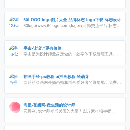
60LOGO-logo图片大全-品牌标志-logo下载-标志设计
60logo(www.60logo.com),logo设计师交流平台.标志设
计大师们都潜伏于此，80,90新锐logo设计师,在此分享
了他们的logo设计,品牌标志设计,公司logo设计和文字
logo设计等优秀作品。
字由-让设计更有价值
字由是为设计师量身定做的一款字体下载管理工具。这
里收集了国内外上千款精选字体，不仅让你轻松、自由
和高效的使用字体，还为你展示了每款字体的详细信息
和精选的字体文章。字由将成为你设计中的好帮手，让
插画手绘-ps教程-ai插画教程-绘萌芽
你领略字体在设计中的更多精彩。
绘萌芽绘画网是插画师和插画爱好者的聚集地，免费提
供专业的ps教程、ai插画教程及其他插画手绘教程、线
稿素材、插画图片、绘画工具下载等资源的全面绘画学
习交流平台。
海报-花瓣网-做生活的设计师
花瓣网, 设计师寻找灵感的天堂！图片素材领导者，帮
你采集、发现网络上你喜欢的事物。你可以用它收集灵
感,保存有用的素材,计划旅行,晒晒自己想要的东西