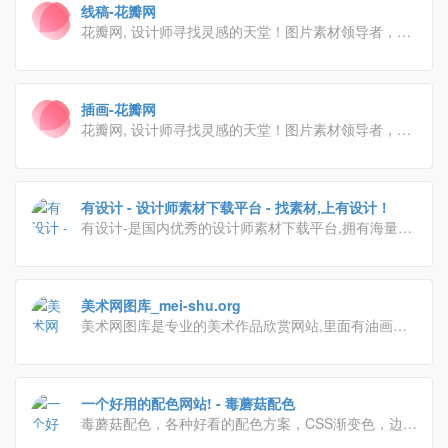
线稿-花瓣网
花瓣网, 设计师寻找灵感的天堂！图片素材领导者，帮
你采集、发现网络上你喜欢的事物。你可以用它收集灵
感,保存有用的素材,计划旅行,晒晒自己想要的东西
插画-花瓣网
花瓣网, 设计师寻找灵感的天堂！图片素材领导者，帮
你采集、发现网络上你喜欢的事物。你可以用它收集灵
感,保存有用的素材,计划旅行,晒晒自己想要的东西
有设计 - 设计师素材下载平台 - 找素材,上有设计！
有设计-是国内优秀的设计师素材下载平台,拥有海量优
质的设计素材,包含了3D模型,施工图,材质预设,平面素
材,各种笔刷预设组件;及室内设计教程,效果图教程,PS
教程,C4D教程等。
美术网图库_mei-shu.org
美术网图库是专业的美术作品欣赏网站,里面有油画欣
赏,国画欣赏,插画欣赏等美术作品,让每个人都能轻松找
到自己喜欢的美术与设计素材。
一个好用的配色网站! - 毒蘑菇配色
毒蘑菇配色，各种好看的配色方案，CSS渐变色，边框
阴影，以及在线图片取色，希望能给大家带来便利！