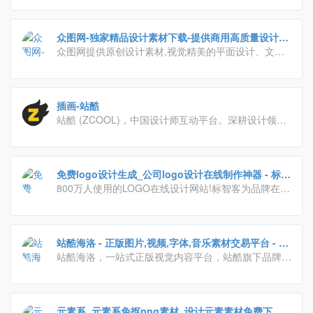
众图网-独家精品设计素材下载-提供商用高质量设计图
库
众图网提供原创设计素材,视觉精美的平面设计、文化
墙素材、装饰画背景墙素材、PPT办公、免抠元素、视
频模板、CAD图库、作品由业内资深设计师独家供稿,
下载精品素材就到众图网。
插画-站酷
站酷 (ZCOOL)，中国设计师互动平台。深耕设计领域
十五年，站酷聚集了1400万设计师、摄影师、插画
师、艺术家、创意人，设计创意群体中具有较高的影响
力与号召力。
免费logo设计生成_公司logo设计在线制作神器 - 标智
客
800万人使用的LOGO在线设计网站!标智客为品牌在线
制作logo,智能化生成公司logo设计,商标设计,标志设计
及企业VI. 标志客可5分钟生成个性化logo设计,源文件
可下载!
站酷海洛 - 正版图片,视频,字体,音乐素材交易平台 - 站
酷旗下品牌
站酷海洛，一站式正版视觉内容平台，站酷旗下品牌。
授权内容包含商业图片、艺术插画、矢量、视频、音乐
素材、字体等，已先后为阿里巴巴、京东、亚马逊、小
米、联想、奥美、盛世长城、百度、360、招商银行、
元素系_元素系免抠png素材_设计元素素材免费下载
工商银行等数万家企业级客户提供全方位安全、高效、