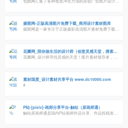
材模板独家图库
包图网汇集了各种视觉冲击力强的原创广告图片设计、
电商淘宝、企业办公模板、视频、配乐、音效、字体、
插画动图、装饰模型等素材，由顶尖的设计师供稿，符
合各个行业的商用需求，下载高品质正版素材就到包图
摄图网-正版高清图片免费下载_商用设计素材图库
网。
摄图网是一家专注于正版摄影高清图片素材免费下载的
图库作品网站,提供手绘插画,海报,ppt模板,科技,城市,
商务,建筑,风景,美食,家居,外景,背景等好看的图片设计
素材大全可供下载。摄图摄影师5000+入驻并进行交流
花瓣网_陪你做生活的设计师（创意灵感天堂，搜索、
成长，百万图片量和设计师在这里找到满意的图片素材
发现设计灵感、设计素材）
花瓣网, 设计师寻找灵感的天堂！图片素材领导者，帮
和设计灵感!
你采集、发现网络上你喜欢的事物。你可以用它收集灵
感,保存有用的素材,计划旅行,晒晒自己想要的东西
素材国度_设计素材共享平台 www.dc10000.com
#
P站-[pixiv]-画师分享平台-触站（原画师通）
触站原画师通是国内P站画师作品分享、作品投稿发布
及学习交流网站，海量pixiv画师作品，p站画师一手掌
握！触站涵盖游戏原画、日系插画、二次元漫画、手