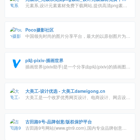
网站
元素系,设计元素素材免费下载网站,提供高清png素
优质的视觉创意解决方案。
材、高清背景素材、psd素材、矢量素材、漂浮元素、
装饰元素、标签元素、字体元素、图标元素等免抠设计
元素素材的免费下载.
Poco摄影社区
中国领先时尚的图片分享平台，最大的以原创图片为核
心的分享社区，汇聚百万摄影与视觉爱好者。
p站-pixiv-插画世界
插画世界(pixiv助手)是一个分享由p站(pixiv)的插画图
片、游戏原画等作品，并提供自由交流的平台，网站以
用户投稿的原创插画、图像为中心，辅以标签、书签、
排行榜、特辑等功能形成具有其特色的图片社交网络
大美工-设计优选 - 大美工dameigong.cn
大美工是一个收罗优秀网页设计、电商设计、网店设
计、平面设计、UI设计灵感地，还有很多优质干货素材
下载。
古田路9号-品牌创意/版权保护平台
古田路9号网站(www.gtn9.com),国内专业品牌创意平
台，以品牌为核心，集创意作品分享、活动招聘发布、