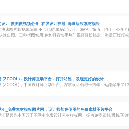
定设计-做图做视频必备_在线设计神器_海量版权素材模板
线快速图片和视频编辑,不会PS也能搞定设计。海报、简历、PPT、公众
快速出图。三秒抠图实用便捷,抖音快手热门视频轻松搞定。海量正版授权
 (ZCOOL) - 设计师互动平台 - 打开站酷，发现更好的设计！
酷 (ZCOOL)，中国设计师互动平台。深耕设计领域十四年，站酷聚集了12
、摄影师、插画师、艺术家、创意人，设计创意群体中具有较高的影响力
品汇_免费素材模板图片网，设计师都在使用的免费素材图片平台
品汇是领先中国万千图网中免费设计素材模板网，提供免费素材/模板/图
片/画册/ppt/手抄报/模板等，致力将中国优秀的设计师，高品质的设计作
于用户，精品原创，作品严格审核，日更新2000+，高速免费下载。