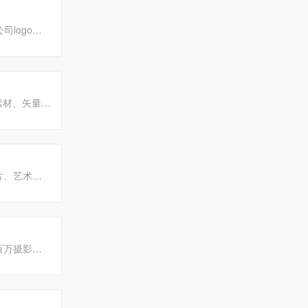
司logo设
下载!
素材、矢量素
素材的免费
片、艺术插
小米、联
户提供全方位
百万摄影与