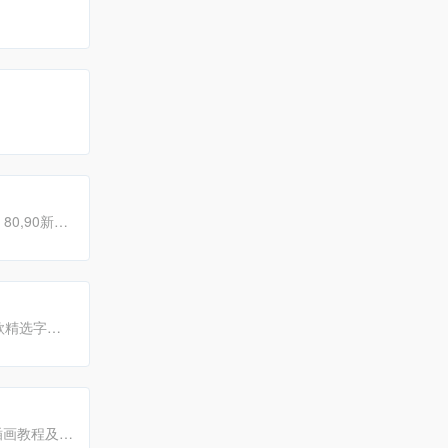
80,90新锐
ogo设计等优
款精选字
信息和精选
精彩。
插画教程及其