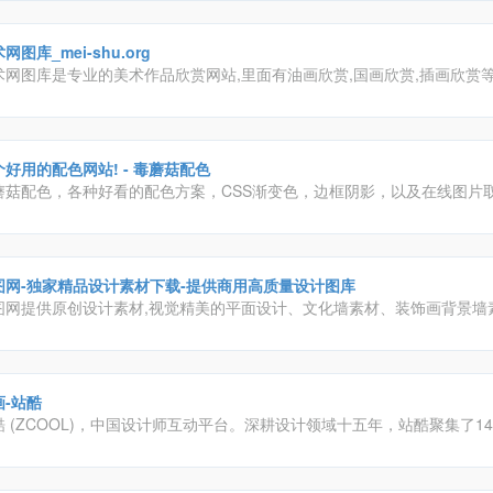
。
网图库_mei-shu.org
术网图库是专业的美术作品欣赏网站,里面有油画欣赏,国画欣赏,插画欣赏等
每个人都能轻松找到自己喜欢的美术与设计素材。
个好用的配色网站! - 毒蘑菇配色
蘑菇配色，各种好看的配色方案，CSS渐变色，边框阴影，以及在线图片
给大家带来便利！
图网-独家精品设计素材下载-提供商用高质量设计图库
图网提供原创设计素材,视觉精美的平面设计、文化墙素材、装饰画背景墙素
公、免抠元素、视频模板、CAD图库、作品由业内资深设计师独家供稿,下
到众图网。
画-站酷
酷 (ZCOOL)，中国设计师互动平台。深耕设计领域十五年，站酷聚集了14
、摄影师、插画师、艺术家、创意人，设计创意群体中具有较高的影响力