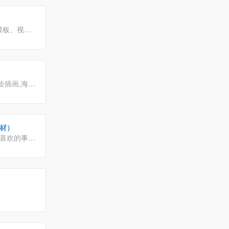
模板、视
，符合各个
绘插画,海
计素材大全可
里找到满意的
材）
你喜欢的事