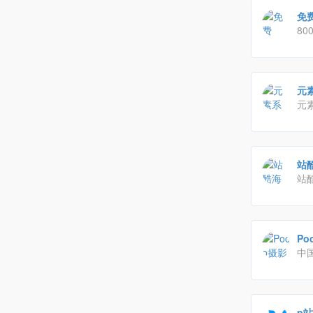
免费
80
计,
元
元
材
下载
站酷
站
画
想
安
Po
中
视
p站