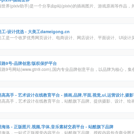
世界(pixiv助手)是一个分享由p站(pixiv)的插画图片、游戏原画等作品
流的平台，网站以用户投稿的原创插画、图像为中心，辅以标签、书签、
等功能形成具有其特色的图片社交网络
工-设计优选 - 大美工dameigong.cn
美工是一个收罗优秀网页设计、电商设计、网店设计、平面设计、UI设计
很多优质干货素材下载。
田路9号-品牌创意/版权保护平台
路9号网站(www.gtn9.com),国内专业品牌创意平台，以品牌为核心，
、活动招聘发布、广告推广、正版字体素材下载等多元化的交流分享平台
及：艺术创作、广告创意、交互设计、时尚文化等诸多创意产业。
高高手 - 艺术设计在线教育平台 - 插画,品牌,平面,视觉,ui,运营设计,
酷高高手，艺术设计在线教育平台，站酷旗下品牌。提供摄影、设计、绘
维等领域的专业课程及服务。目前已拥有超百万学员，不论是零基础的设
待入行的设计新人，还是自驱进阶的设计从业者，都可以通过300余门包
程，随时链接行业高手，学习前沿知识，快速提升职业竞争力
海洛 - 正版图片,视频,字体,音乐素材交易平台 - 站酷旗下品牌
酷海洛，一站式正版视觉内容平台，站酷旗下品牌。授权内容包含商业图