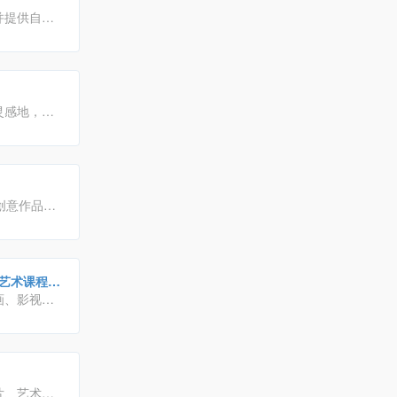
，并提供自由
排行榜、特
灵感地，还
集创意作品分
。会员交流
摄影艺术课程培
画、影视、
计爱好者、
罗万象的在线
片、艺术插