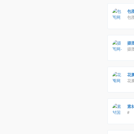
包
包
频
行
摄
摄
报,
供
图
花
花
物
素材
#