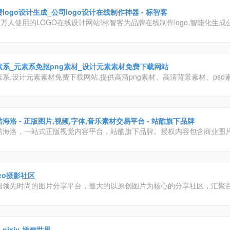
logo设计生成_公司logo设计在线制作神器 - 标智客
0万人使用的LOGO在线设计网站!标智客为品牌在线制作logo,智能化生成公
商标设计,标志设计及企业VI. 标志客可5分钟生成个性化logo设计,源文件可
素系_元素系免抠png素材_设计元素素材免费下载网站
素系,设计元素素材免费下载网站,提供高清png素材、高清背景素材、psd
、漂浮元素、装饰元素、标签元素、字体元素、图标元素等免抠设计元素
.
海洛 - 正版图片,视频,字体,音乐素材交易平台 - 站酷旗下品牌
酷海洛，一站式正版视觉内容平台，站酷旗下品牌。授权内容包含商业图
、矢量、视频、音乐素材、字体等，已先后为阿里巴巴、京东、亚马逊、
、奥美、盛世长城、百度、360、招商银行、工商银行等数万家企业级客
全、高效、优质的视觉创意解决方案。
co摄影社区
国领先时尚的图片分享平台，最大的以原创图片为核心的分享社区，汇聚
觉爱好者。
-pixiv-插画世界