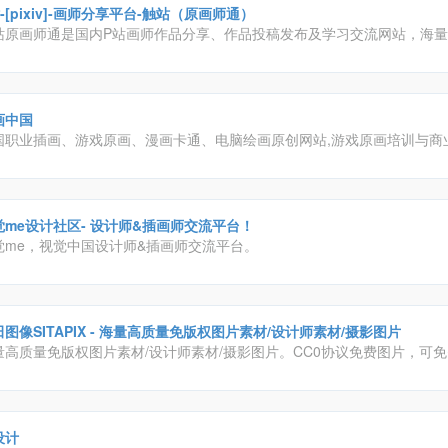
-[pixiv]-画师分享平台-触站（原画师通）
站原画师通是国内P站画师作品分享、作品投稿发布及学习交流网站，海量pi
，p站画师一手掌握！触站涵盖游戏原画、日系插画、二次元漫画、手绘、
画等各类画师作品，找画师就上触站！
画中国
国职业插画、游戏原画、漫画卡通、电脑绘画原创网站,游戏原画培训与商
业机构，提供插画画廊、插画招聘征稿、插画教程、插画培训、插画设计
业插画
觉me设计社区- 设计师&插画师交流平台！
觉me，视觉中国设计师&插画师交流平台。
图像SITAPIX - 海量高质量免版权图片素材/设计师素材/摄影图片
量高质量免版权图片素材/设计师素材/摄影图片。CC0协议免费图片，可
个人用途。平面设计素材、PPT制作图片素材、高清壁纸、高清大图、原
赏、摄影参数参考。
设计