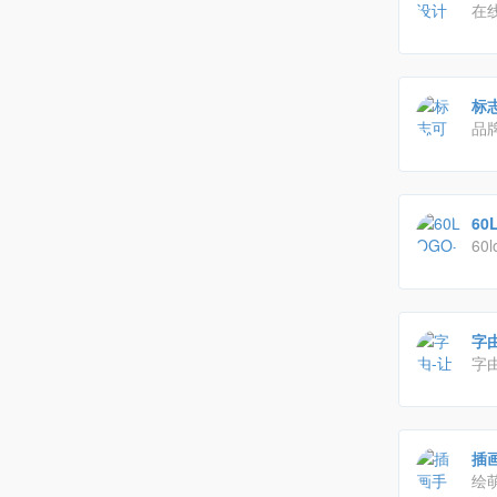
在
标志
品
60
60
lo
秀
字
字
体
的
插画
绘