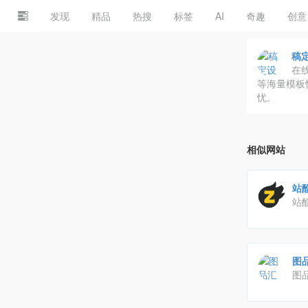
发现
精品
热搜
标签
AI
奇趣
创意
稿
在
等海量模板
忧。
相似网站
站酷
站
师
图
图
名
务