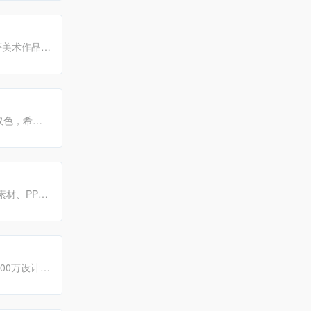
美术作品,
取色，希望
材、PPT
载精品素材
00万设计
与号召力。