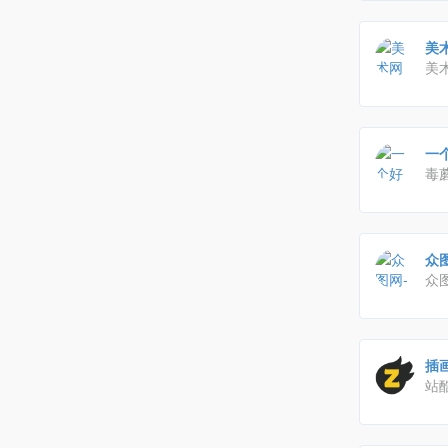
等
美术
美
让
一
毒
能
众
众
办
就
插
站
师