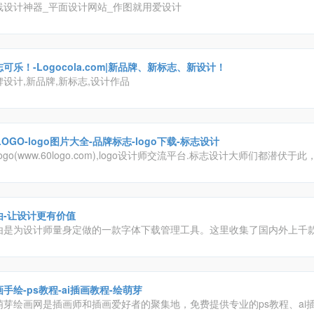
线设计神器_平面设计网站_作图就用爱设计
可乐！-Logocola.com|新品牌、新标志、新设计！
牌设计,新品牌,新标志,设计作品
LOGO-logo图片大全-品牌标志-logo下载-标志设计
logo(www.60logo.com),logo设计师交流平台.标志设计大师们都潜伏于此，
go设计师,在此分享了他们的logo设计,品牌标志设计,公司logo设计和文字l
作品。
由-让设计更有价值
由是为设计师量身定做的一款字体下载管理工具。这里收集了国内外上千
，不仅让你轻松、自由和高效的使用字体，还为你展示了每款字体的详细
字体文章。字由将成为你设计中的好帮手，让你领略字体在设计中的更多
手绘-ps教程-ai插画教程-绘萌芽
萌芽绘画网是插画师和插画爱好者的聚集地，免费提供专业的ps教程、ai