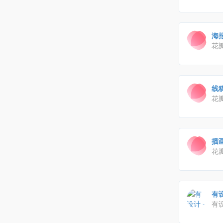
他
台
海
花
物
线
花
物
插
花
物
有设
有
图