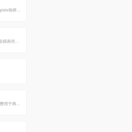
xiv画师作
动漫、CG
业插画培训
等服务，以
免费用于商业
图下载、摄影