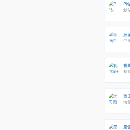
P站
触
品
绘
插
中
专
职
视
视
西田
海
或
欣
爱