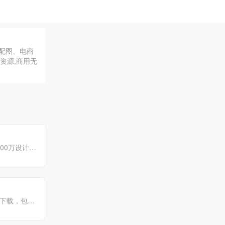
号配图、电商
资源,商用无
00万设计
与号召力。
片下载，包括
品汇聚一起服