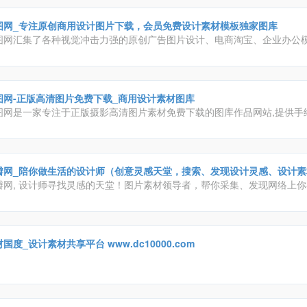
图网_专注原创商用设计图片下载，会员免费设计素材模板独家图库
图网汇集了各种视觉冲击力强的原创广告图片设计、电商淘宝、企业办公
、配乐、音效、字体、插画动图、装饰模型等素材，由顶尖的设计师供稿
业的商用需求，下载高品质正版素材就到包图网。
图网-正版高清图片免费下载_商用设计素材图库
图网是一家专注于正版摄影高清图片素材免费下载的图库作品网站,提供手
ppt模板,科技,城市,商务,建筑,风景,美食,家居,外景,背景等好看的图片设
下载。摄图摄影师5000+入驻并进行交流成长，百万图片量和设计师在这
片素材和设计灵感!
瓣网_陪你做生活的设计师（创意灵感天堂，搜索、发现设计灵感、设计素
瓣网, 设计师寻找灵感的天堂！图片素材领导者，帮你采集、发现网络上
。你可以用它收集灵感,保存有用的素材,计划旅行,晒晒自己想要的东西
国度_设计素材共享平台 www.dc10000.com