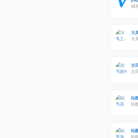
插画
交
辑
大美
大
有
古
古田
享
涉
站酷
训
站
三
亟
课
站酷
站