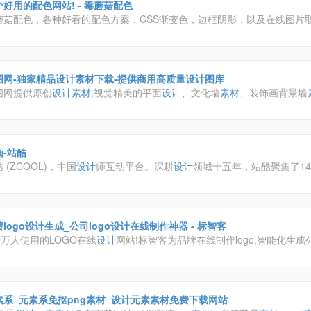
个好用的配色网站! - 毒蘑菇配色
蘑菇配色，各种好看的配色方案，CSS渐变色，边框阴影，以及在线图片
给大家带来便利！
图网-独家精品设计素材下载-提供商用高质量设计图库
图网提供原创
设计
素材
,视觉精美的平面
设计
、文化墙
素材
、装饰画背景墙
公、免抠元素、视频模板、CAD图库、作品由业内资深
设计
师独家供稿,下
到众图网。
画-站酷
 (ZCOOL)，中国
设计
师互动平台。深耕
设计
领域十五年，站酷聚集了14
、摄影师、插画师、艺术家、创意人，
设计
创意群体中具有较高的影响力
logo设计生成_公司logo设计在线制作神器 - 标智客
0万人使用的LOGO在线
设计
网站!标智客为品牌在线制作logo,智能化生成公
,商标
设计
,标志
设计
及企业VI. 标志客可5分钟生成个性化logo
设计
,源文件可
素系_元素系免抠png素材_设计元素素材免费下载网站