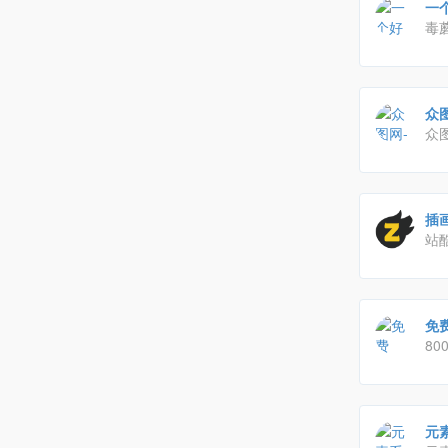
一
毒
能
众
众
办
就
插
站酷
师
免费
80
计
元