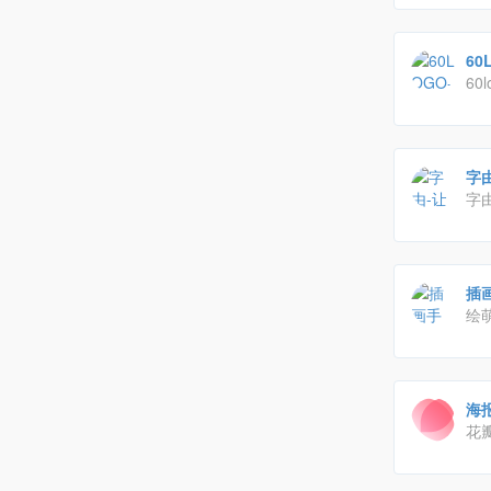
60
60l
log
秀
字
字
体
的
插画
绘
他
台
海
花
物