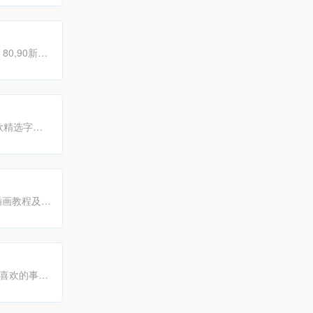
0,90新锐
go
设计
等优
款精选字
信息和精选
精彩。
插画教程及其
习交流平
喜欢的事