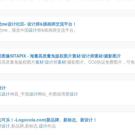
业机构，提供插画画廊、插画招聘征稿、插画教程、插画培训、插画
设计
业插画
觉me设计社区- 设计师&插画师交流平台！
觉me，视觉中国
设计
师&插画师交流平台。
图像SITAPIX - 海量高质量免版权图片素材/设计师素材/摄影图片
量高质量免版权图片
素材
/
设计
师
素材
/摄影图片。CC0协议免费图片，可
个人用途。平面
设计
素材
、PPT制作图片
素材
、高清壁纸、高清大图、原
赏、摄影参数参考。
设计
线
设计
神器_平面
设计
网站_作图就用爱
设计
可乐！-Logocola.com|新品牌、新标志、新设计！
牌
设计
,新品牌,新标志,
设计
作品