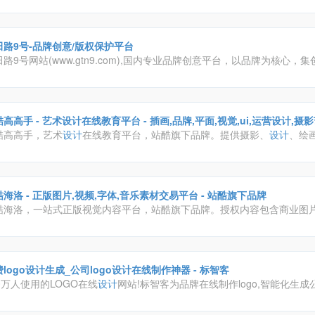
田路9号-品牌创意/版权保护平台
路9号网站(www.gtn9.com),国内专业品牌创意平台，以品牌为核心，
、活动招聘发布、广告推广、正版字体
素材
下载等多元化的交流分享平台
及：艺术创作、广告创意、交互
设计
、时尚文化等诸多创意产业。
高高手 - 艺术设计在线教育平台 - 插画,品牌,平面,视觉,ui,运营设计,
酷高高手，艺术
设计
在线教育平台，站酷旗下品牌。提供摄影、
设计
、绘
维等领域的专业课程及服务。目前已拥有超百万学员，不论是零基础的
设
待入行的
设计
新人，还是自驱进阶的
设计
从业者，都可以通过300余门包
程，随时链接行业高手，学习前沿知识，快速提升职业竞争力
海洛 - 正版图片,视频,字体,音乐素材交易平台 - 站酷旗下品牌
酷海洛，一站式正版视觉内容平台，站酷旗下品牌。授权内容包含商业图
、矢量、视频、音乐
素材
、字体等，已先后为阿里巴巴、京东、亚马逊、
、奥美、盛世长城、百度、360、招商银行、工商银行等数万家企业级客
全、高效、优质的视觉创意解决方案。
logo设计生成_公司logo设计在线制作神器 - 标智客
0万人使用的LOGO在线
设计
网站!标智客为品牌在线制作logo,智能化生成公
,商标
设计
,标志
设计
及企业VI. 标志客可5分钟生成个性化logo
设计
,源文件可