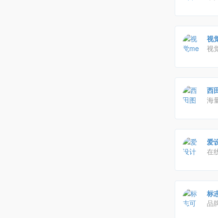
专
职
视
视
西田
海
或
欣
爱
在
标志
品