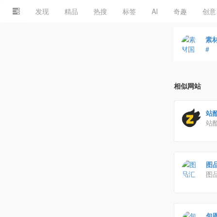
发现
精品
热搜
标签
AI
奇趣
创意
素材
#
相似网站
站酷
站酷
师
图
图
名片
务
包