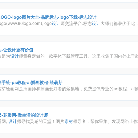
LOGO-logo图片大全-品牌标志-logo下载-标志设计
ogo(www.60logo.com),logo
设计
师交流平台.标志
设计
大师们都潜伏于此，8
o
设计
师,在此分享了他们的logo
设计
,品牌标志
设计
,公司logo
设计
和文字lo
作品。
由-让设计更有价值
由是为
设计
师量身定做的一款字体下载管理工具。这里收集了国内外上千
，不仅让你轻松、自由和高效的使用字体，还为你展示了每款字体的详细
字体文章。字由将成为你
设计
中的好帮手，让你领略字体在
设计
中的更多
手绘-ps教程-ai插画教程-绘萌芽
萌芽绘画网是插画师和插画爱好者的聚集地，免费提供专业的ps教程、ai
插画手绘教程、线稿
素材
、插画图片、绘画工具下载等资源的全面绘画学
。
报-花瓣网-做生活的设计师
瓣网,
设计
师寻找灵感的天堂！图片
素材
领导者，帮你采集、发现网络上你
。你可以用它收集灵感,保存有用的
素材
,计划旅行,晒晒自己想要的东西