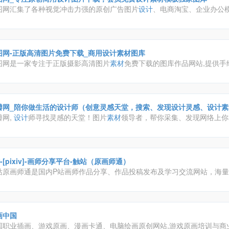
图网汇集了各种视觉冲击力强的原创广告图片
设计
、电商淘宝、企业办公
、配乐、音效、字体、插画动图、装饰模型等
素材
，由顶尖的
设计
师供稿
业的商用需求，下载高品质正版
素材
就到包图网。
图网-正版高清图片免费下载_商用设计素材图库
图网是一家专注于正版摄影高清图片
素材
免费下载的图库作品网站,提供手
ppt模板,科技,城市,商务,建筑,风景,美食,家居,外景,背景等好看的图片
设计
下载。摄图摄影师5000+入驻并进行交流成长，百万图片量和
设计
师在这
片
素材
和
设计
灵感!
瓣网_陪你做生活的设计师（创意灵感天堂，搜索、发现设计灵感、设计素
瓣网,
设计
师寻找灵感的天堂！图片
素材
领导者，帮你采集、发现网络上你
。你可以用它收集灵感,保存有用的
素材
,计划旅行,晒晒自己想要的东西
-[pixiv]-画师分享平台-触站（原画师通）
站原画师通是国内P站画师作品分享、作品投稿发布及学习交流网站，海量pi
，p站画师一手掌握！触站涵盖游戏原画、日系插画、二次元漫画、手绘、
画等各类画师作品，找画师就上触站！
画中国
国职业插画、游戏原画、漫画卡通、电脑绘画原创网站,游戏原画培训与商