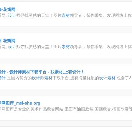
稿-花瓣网
瓣网,
设计
师寻找灵感的天堂！图片
素材
领导者，帮你采集、发现网络上你
。你可以用它收集灵感,保存有用的
素材
,计划旅行,晒晒自己想要的东西
画-花瓣网
瓣网,
设计
师寻找灵感的天堂！图片
素材
领导者，帮你采集、发现网络上你
。你可以用它收集灵感,保存有用的
素材
,计划旅行,晒晒自己想要的东西
计 - 设计师素材下载平台 - 找素材,上有设计！
设计
-是国内优秀的
设计
师
素材
下载平台,拥有海量优质的
设计
素材
,包含了3
,材质预设,平面
素材
,各种笔刷预设组件;及室内
设计
教程,效果图教程,PS教程
。
网图库_mei-shu.org
术网图库是专业的美术作品欣赏网站,里面有油画欣赏,国画欣赏,插画欣赏等
每个人都能轻松找到自己喜欢的美术与
设计
素材
。