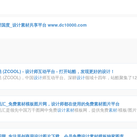
国度_设计素材共享平台 www.dc10000.com
 (ZCOOL) - 设计师互动平台 - 打开站酷，发现更好的设计！
 (ZCOOL)，中国
设计
师互动平台。深耕
设计
领域十四年，站酷聚集了12
、摄影师、插画师、艺术家、创意人，
设计
创意群体中具有较高的影响力
品汇_免费素材模板图片网，设计师都在使用的免费素材图片平台
品汇是领先中国万千图网中免费
设计
素材
模板网，提供免费
素材
/模板/图
/画册/ppt/手抄报/模板等，致力将中国优秀的
设计
师，高品质的
设计
作品
于用户，精品原创，作品严格审核，日更新2000+，高速免费下载。
图网_专注原创商用设计图片下载，会员免费设计素材模板独家图库