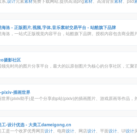
系,
设计
元素
素材
免费下载网站,提供高清png
素材
、高清背景
素材
、psd
、漂浮元素、装饰元素、标签元素、字体元素、图标元素等免抠
设计
元素
.
海洛 - 正版图片,视频,字体,音乐素材交易平台 - 站酷旗下品牌
酷海洛，一站式正版视觉内容平台，站酷旗下品牌。授权内容包含商业图
、矢量、视频、音乐
素材
、字体等，已先后为阿里巴巴、京东、亚马逊、
、奥美、盛世长城、百度、360、招商银行、工商银行等数万家企业级客
全、高效、优质的视觉创意解决方案。
co摄影社区
国领先时尚的图片分享平台，最大的以原创图片为核心的分享社区，汇聚
觉爱好者。
-pixiv-插画世界
世界(pixiv助手)是一个分享由p站(pixiv)的插画图片、游戏原画等作品
流的平台，网站以用户投稿的原创插画、图像为中心，辅以标签、书签、
等功能形成具有其特色的图片社交网络
工-设计优选 - 大美工dameigong.cn
美工是一个收罗优秀网页
设计
、电商
设计
、网店
设计
、平面
设计
、UI
设计
很多优质干货
素材
下载。