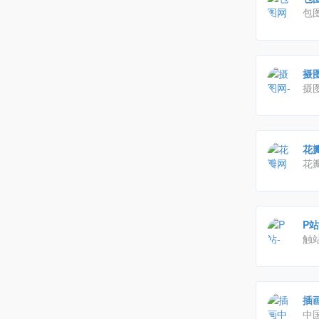
包
频
行
摄
摄
报,
供
图
花
花
物
P站
触
品
绘
插
中