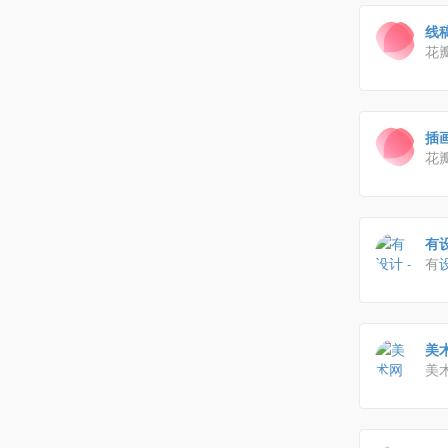
线
花
物
插
花
物
有设
有
图
等
美术
美
让