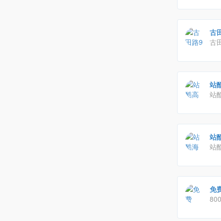
古
古田
享
涉
站酷
训
站
三
亟
课
站酷
站
画
想
安
免费
80
计