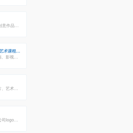
集创意作品分
。会员交流
摄影艺术课程培
画、影视、
计
爱好者、
罗万象的在线
片、艺术插
小米、联
户提供全方位
司logo
设
下载!