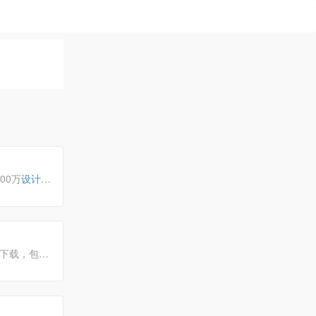
00万
设计
与号召力。
片下载，包括
汇聚一起服