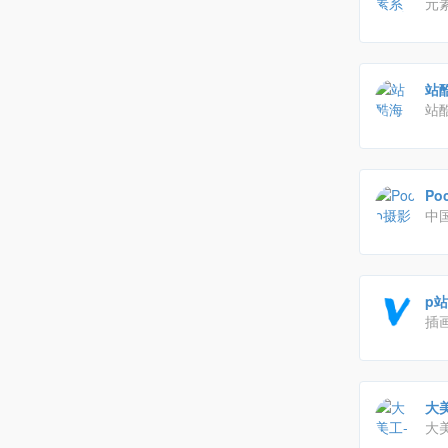
元素
材
下载
站酷
站
画
想
安
Po
中
视
p站
插画
交
辑
大美
大
有