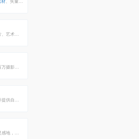
素材
、矢量
素
素材
的免费
片、艺术插
小米、联
户提供全方位
百万摄影与
，并提供自由
排行榜、特
灵感地，还