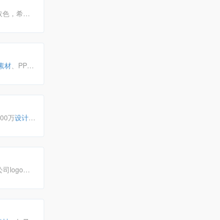
取色，希望
素材
、PPT
载精品
素材
00万
设计
与号召力。
司logo
设
下载!