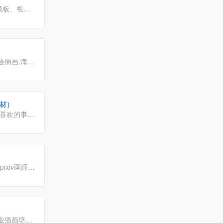
模板、视
，符合各个
绘插画,海
素材
大全可
里找到满意的
材）
喜欢的事
xiv画师作
动漫、CG
业插画培训