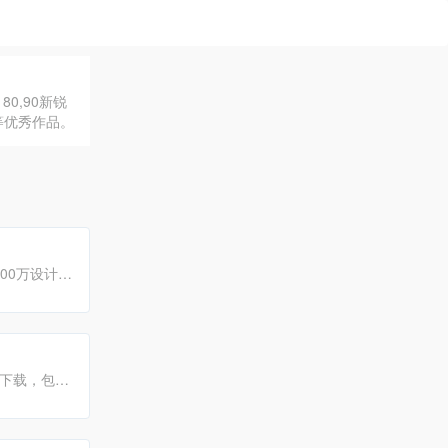
80,90新锐
计等优秀作品。
00万设计
与号召力。
片下载，包括
品汇聚一起服