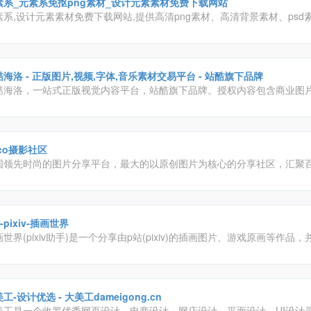
素系_元素系免抠png素材_设计元素素材免费下载网站
素系,设计元素素材免费下载网站,提供高清png素材、高清背景素材、psd
、漂浮元素、装饰元素、标签元素、字体元素、图标元素等免抠设计元素
.
海洛 - 正版图片,视频,字体,音乐素材交易平台 - 站酷旗下品牌
酷海洛，一站式正版视觉内容平台，站酷旗下品牌。授权内容包含商业图
、矢量、视频、音乐素材、字体等，已先后为阿里巴巴、京东、亚马逊、
、奥美、盛世长城、百度、360、招商银行、工商银行等数万家企业级客
全、高效、优质的视觉创意解决方案。
co摄影社区
国领先时尚的图片分享平台，最大的以原创图片为核心的分享社区，汇聚
觉爱好者。
-pixiv-插画世界
世界(pixiv助手)是一个分享由p站(pixiv)的插画图片、游戏原画等作品
流的平台，网站以用户投稿的原创插画、图像为中心，辅以标签、书签、
等功能形成具有其特色的图片社交网络
工-设计优选 - 大美工dameigong.cn
美工是一个收罗优秀网页设计、电商设计、网店设计、平面设计、UI设计