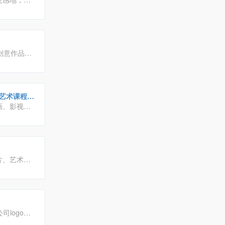
集创意作品分
。会员交流
摄影艺术课程培
画、影视、
计爱好者、
罗万象的在线
片、艺术插
小米、联
户提供全方位
司logo设
下载!