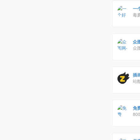
一
毒
能
众
众
办
就
插
站
师
免费
80
计,