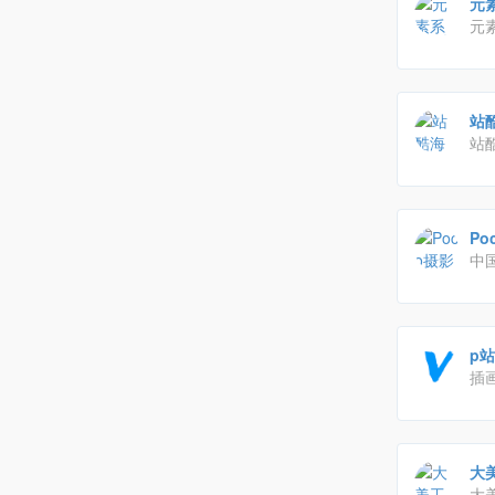
元
元
材
下载
站酷
站
画
想
安
Po
中
视
p站
插画
交
辑
大美
大