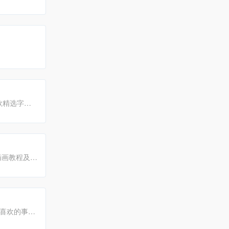
款精选字
信息和精选
精彩。
插画教程及其
习交流平
你喜欢的事