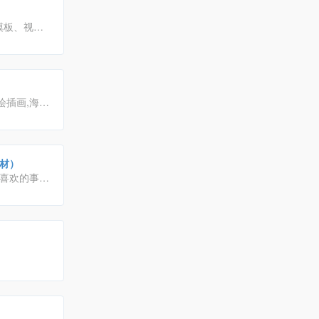
模板、视
，符合各个
绘插画,海
计素材大全可
里找到满意的
材）
你喜欢的事