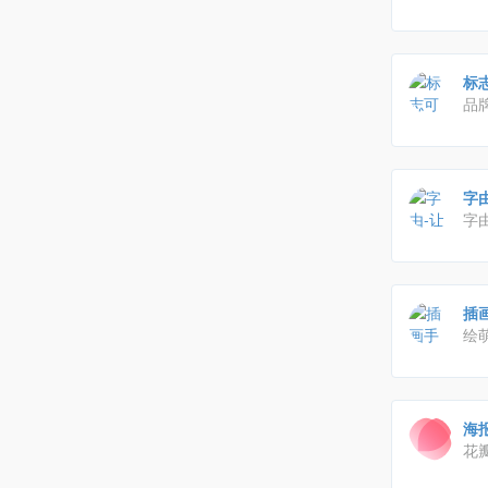
标志
品
字
字
体
的
插画
绘
他
台
海
花
物