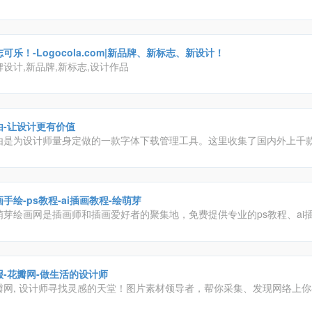
可乐！-Logocola.com|新品牌、新标志、新设计！
牌设计,新品牌,新标志,设计作品
由-让设计更有价值
由是为设计师量身定做的一款字体下载管理工具。这里收集了国内外上千
，不仅让你轻松、自由和高效的使用字体，还为你展示了每款字体的详细
字体文章。字由将成为你设计中的好帮手，让你领略字体在设计中的更多
手绘-ps教程-ai插画教程-绘萌芽
萌芽绘画网是插画师和插画爱好者的聚集地，免费提供专业的ps教程、ai
插画手绘教程、线稿素材、插画图片、绘画工具下载等资源的全面绘画学
。
报-花瓣网-做生活的设计师
瓣网, 设计师寻找灵感的天堂！图片素材领导者，帮你采集、发现网络上
。你可以用它收集灵感,保存有用的素材,计划旅行,晒晒自己想要的东西