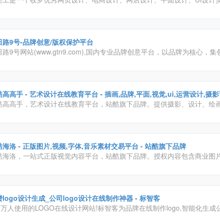
很多优质干货素材下载。
田路9号-品牌创意/版权保护平台
路9号网站(www.gtn9.com),国内专业品牌创意平台，以品牌为核心，
、活动招聘发布、广告推广、正版字体素材下载等多元化的交流分享平台
及：艺术创作、广告创意、交互设计、时尚文化等诸多创意产业。
高高手 - 艺术设计在线教育平台 - 插画,品牌,平面,视觉,ui,运营设计,
酷高高手，艺术设计在线教育平台，站酷旗下品牌。提供摄影、设计、绘
维等领域的专业课程及服务。目前已拥有超百万学员，不论是零基础的设
待入行的设计新人，还是自驱进阶的设计从业者，都可以通过300余门包
程，随时链接行业高手，学习前沿知识，快速提升职业竞争力
海洛 - 正版图片,视频,字体,音乐素材交易平台 - 站酷旗下品牌
酷海洛，一站式正版视觉内容平台，站酷旗下品牌。授权内容包含商业图
、矢量、视频、音乐素材、字体等，已先后为阿里巴巴、京东、亚马逊、
、奥美、盛世长城、百度、360、招商银行、工商银行等数万家企业级客
全、高效、优质的视觉创意解决方案。
logo设计生成_公司logo设计在线制作神器 - 标智客
0万人使用的LOGO在线设计网站!标智客为品牌在线制作logo,智能化生成公
商标设计,标志设计及企业VI. 标志客可5分钟生成个性化logo设计,源文件可