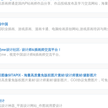
站原画师通是国内P站画师作品分享、作品投稿发布及学习交流网站，海量pi
，p站画师一手掌握！触站涵盖游戏原画、日系插画、二次元漫画、手绘、
画等各类画师作品，找画师就上触站！
画中国
国职业插画、游戏原画、漫画卡通、电脑绘画原创网站,游戏原画培训与商
业机构，提供插画画廊、插画招聘征稿、插画教程、插画培训、插画设计
业插画
觉me设计社区- 设计师&插画师交流平台！
觉me，视觉中国设计师&插画师交流平台。
图像SITAPIX - 海量高质量免版权图片素材/设计师素材/摄影图片
量高质量免版权图片素材/设计师素材/摄影图片。CC0协议免费图片，可
个人用途。平面设计素材、PPT制作图片素材、高清壁纸、高清大图、原
赏、摄影参数参考。
设计
线设计神器_平面设计网站_作图就用爱设计