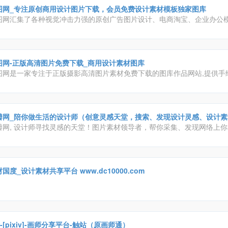
图网_专注原创商用设计图片下载，会员免费设计素材模板独家图库
图网汇集了各种视觉冲击力强的原创广告图片设计、电商淘宝、企业办公
、配乐、音效、字体、插画动图、装饰模型等素材，由顶尖的设计师供稿
业的商用需求，下载高品质正版素材就到包图网。
图网-正版高清图片免费下载_商用设计素材图库
图网是一家专注于正版摄影高清图片素材免费下载的图库作品网站,提供手
ppt模板,科技,城市,商务,建筑,风景,美食,家居,外景,背景等好看的图片设
下载。摄图摄影师5000+入驻并进行交流成长，百万图片量和设计师在这
片素材和设计灵感!
瓣网_陪你做生活的设计师（创意灵感天堂，搜索、发现设计灵感、设计素
瓣网, 设计师寻找灵感的天堂！图片素材领导者，帮你采集、发现网络上
。你可以用它收集灵感,保存有用的素材,计划旅行,晒晒自己想要的东西
国度_设计素材共享平台 www.dc10000.com
-[pixiv]-画师分享平台-触站（原画师通）