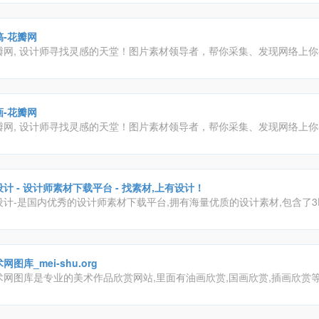
稿-花瓣网
瓣网, 设计师寻找灵感的天堂！图片素材领导者，帮你采集、发现网络上
。你可以用它收集灵感,保存有用的素材,计划旅行,晒晒自己想要的东西
画-花瓣网
瓣网, 设计师寻找灵感的天堂！图片素材领导者，帮你采集、发现网络上
。你可以用它收集灵感,保存有用的素材,计划旅行,晒晒自己想要的东西
计 - 设计师素材下载平台 - 找素材,上有设计！
设计-是国内优秀的设计师素材下载平台,拥有海量优质的设计素材,包含了3
,材质预设,平面素材,各种笔刷预设组件;及室内设计教程,效果图教程,PS教程
。
网图库_mei-shu.org
术网图库是专业的美术作品欣赏网站,里面有油画欣赏,国画欣赏,插画欣赏等
每个人都能轻松找到自己喜欢的美术与设计素材。