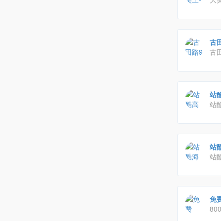
有
古
古田
享
涉
站酷
训
站
三
亟
课
站酷
站
画
想
安
免费
80
计,