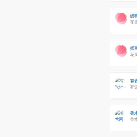
线
花
物
插
花
物
有设
有
图
等
美术
美
让