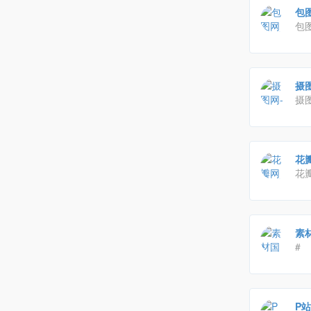
包
包
频
行
摄
摄
报,
供
图
花
花
物
素材
#
P站