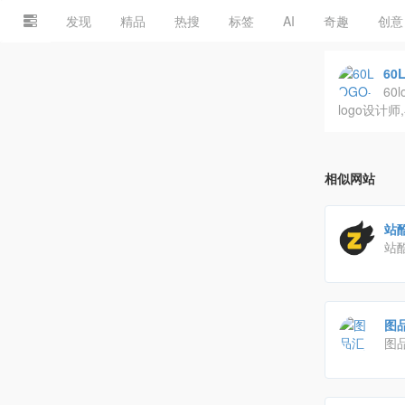
发现
精品
热搜
标签
AI
奇趣
创意
60
60
logo设计
相似网站
站酷
站
师
图
图
名
务