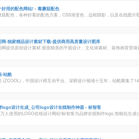
个好用的配色网站! - 毒蘑菇配色
蘑菇配色，各种好看的配色方案，CSS渐变色，边框阴影，以及在线图片
给大家带来便利！
图网-独家精品设计素材下载-提供商用高质量设计图库
图网提供原创设计素材,视觉精美的平面设计、文化墙素材、装饰画背景墙素
公、免抠元素、视频模板、CAD图库、作品由业内资深设计师独家供稿,下
到众图网。
画-站酷
酷 (ZCOOL)，中国设计师互动平台。深耕设计领域十五年，站酷聚集了14
、摄影师、插画师、艺术家、创意人，设计创意群体中具有较高的影响力
logo设计生成_公司logo设计在线制作神器 - 标智客
0万人使用的LOGO在线设计网站!标智客为品牌在线制作logo,智能化生成公
商标设计,标志设计及企业VI. 标志客可5分钟生成个性化logo设计,源文件可