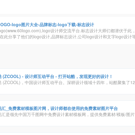
LOGO-logo图片大全-品牌标志-logo下载-标志设计
logo(www.60logo.com),logo设计师交流平台.标志设计大师们都潜伏于此，
师,在此分享了他们的logo设计,品牌标志设计,公司logo设计和文字logo设
 (ZCOOL) - 设计师互动平台 - 打开站酷，发现更好的设计！
酷 (ZCOOL)，中国设计师互动平台。深耕设计领域十四年，站酷聚集了12
、摄影师、插画师、艺术家、创意人，设计创意群体中具有较高的影响力
品汇_免费素材模板图片网，设计师都在使用的免费素材图片平台
品汇是领先中国万千图网中免费设计素材模板网，提供免费素材/模板/图
片/画册/ppt/手抄报/模板等，致力将中国优秀的设计师，高品质的设计作
于用户，精品原创，作品严格审核，日更新2000+，高速免费下载。