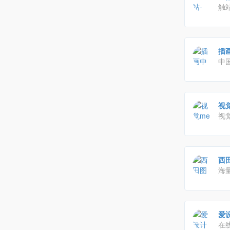
触
品
绘
插
中
专
职
视
视
西田
海
或
欣
爱
在