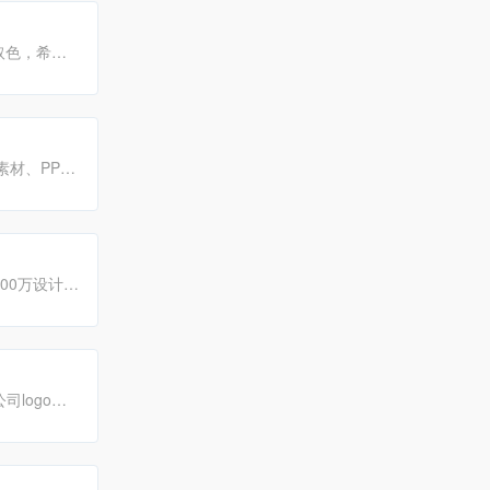
取色，希望
材、PPT
载精品素材
00万设计
与号召力。
司logo设
下载!