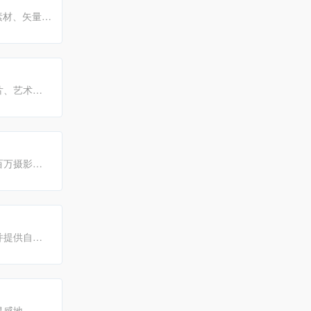
素材、矢量素
素材的免费
片、艺术插
小米、联
户提供全方位
百万摄影与
，并提供自由
排行榜、特
灵感地，还