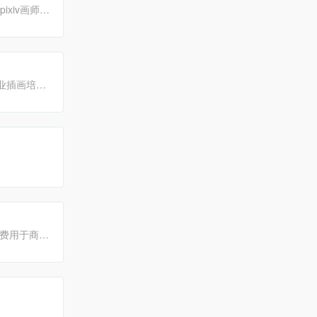
xiv画师作
动漫、CG
业插画培训
等服务，以
免费用于商业
图下载、摄影